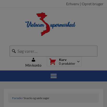
Erhverv
|
Opret bruger
Kurv
0
produkter
Min konto
Forside
/ Snacks og søde sager