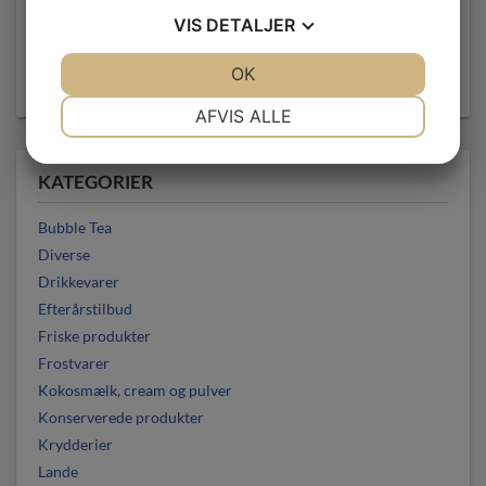
VIS
DETALJER
JA
NEJ
OK
JA
NEJ
FILTER
NØDVENDIGE
PRÆFERENCER
AFVIS ALLE
JA
NEJ
JA
NEJ
KATEGORIER
MARKETING
STATISTIK
Bubble Tea
Diverse
Drikkevarer
Efterårstilbud
Friske produkter
Frostvarer
Kokosmælk, cream og pulver
Konserverede produkter
Krydderier
Lande