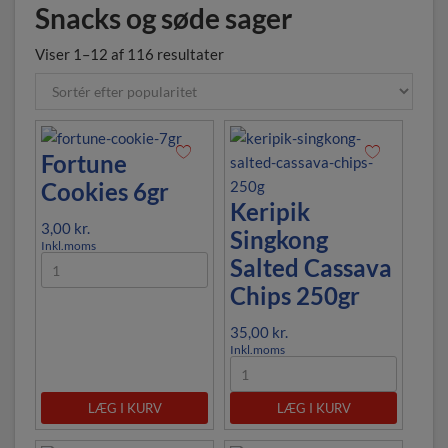
Snacks og søde sager
Viser 1–12 af 116 resultater
Fortune
Cookies 6gr
Keripik
3,00
kr.
Singkong
Inkl.moms
Salted Cassava
Chips 250gr
35,00
kr.
Inkl.moms
LÆG I KURV
LÆG I KURV