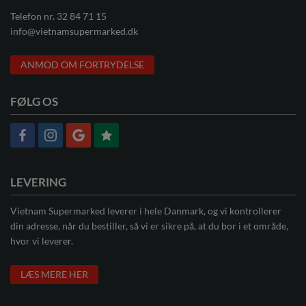
Telefon nr.
32 84 71 15
info@vietnamsupermarked.dk
ANMOD OM FORTRYDELSE
FØLG OS
LEVERING
Vietnam Supermarked leverer i hele Danmark, og vi kontrollerer
din adresse, når du bestiller, så vi er sikre på, at du bor i et område,
hvor vi leverer.
LÆS MERE HER