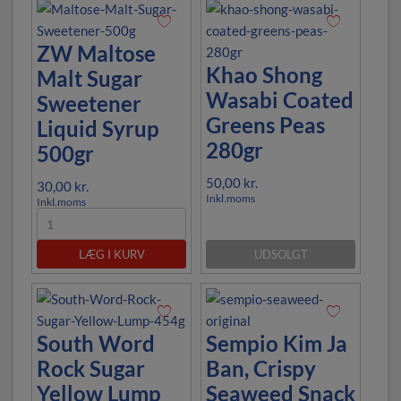
ZW Maltose
Khao Shong
Malt Sugar
Wasabi Coated
Sweetener
Greens Peas
Liquid Syrup
280gr
500gr
50,00
kr.
30,00
kr.
Inkl.moms
Inkl.moms
LÆG I KURV
UDSOLGT
South Word
Sempio Kim Ja
Rock Sugar
Ban, Crispy
Yellow Lump
Seaweed Snack