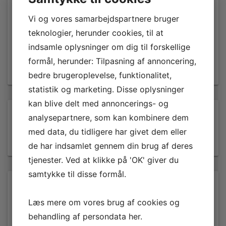
Inkl.moms
Inkl.moms
Vi og vores samarbejdspartnere bruger
LÆG I KURV
LÆG I KURV
teknologier, herunder cookies, til at
indsamle oplysninger om dig til forskellige
formål, herunder: Tilpasning af annoncering,
bedre brugeroplevelse, funktionalitet,
statistik og marketing. Disse oplysninger
kan blive delt med annoncerings- og
analysepartnere, som kan kombinere dem
med data, du tidligere har givet dem eller
SØG
de har indsamlet gennem din brug af deres
tjenester. Ved at klikke på 'OK' giver du
samtykke til disse formål.
FILTRER EFTER PRIS
Læs mere om vores brug af cookies og
Pris:
—
behandling af persondata
her
.