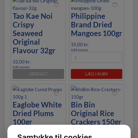
Tao Kae Noi
Philippine
Crispy
Brand Dried
Seaweed
Mangoes 100gr
Original
35,00
kr.
Flavour 32gr
Inkl.moms
32,00
kr.
Inkl.moms
UDSOLGT
LÆG I KURV
Eaglobe White
Bin Bin
Dried Plums
Original Rice
100gr
Crackers 150gr
40,00
kr.
25,00
kr.
Samtykke til cookies