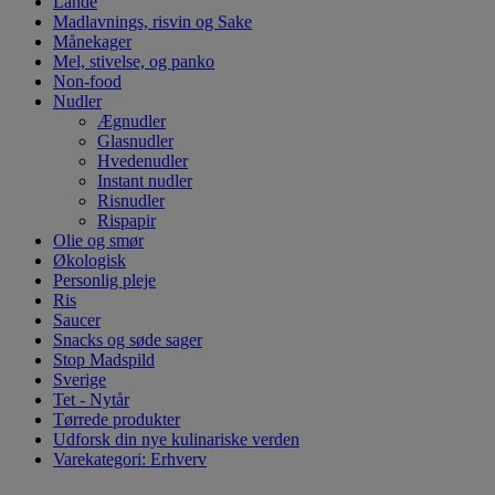
Lande
Madlavnings, risvin og Sake
Månekager
Mel, stivelse, og panko
Non-food
Nudler
Ægnudler
Glasnudler
Hvedenudler
Instant nudler
Risnudler
Rispapir
Olie og smør
Økologisk
Personlig pleje
Ris
Saucer
Snacks og søde sager
Stop Madspild
Sverige
Tet - Nytår
Tørrede produkter
Udforsk din nye kulinariske verden
Varekategori: Erhverv