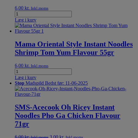
6,00
kr.
Inkl.moms
Læg i kurv
Mama Oriental Style Instant Noodles
Shrimp Tom Yum Flavour 55gr
6,00
kr.
Inkl.moms
Læg i kurv
Stop
Madspild
Bedst før: 11-06-2025
SMS-Acecook Oh Ricey Instant
Noodles Pho Ga Chicken Flavour
71gr
6,00
kr.
3,00
kr.
Inkl.moms
Inkl.moms