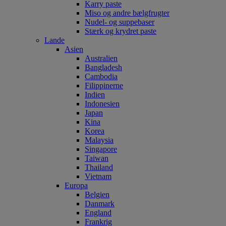
Karry paste
Miso og andre bælgfrugter
Nudel- og suppebaser
Stærk og krydret paste
Lande
Asien
Australien
Bangladesh
Cambodia
Filippinerne
Indien
Indonesien
Japan
Kina
Korea
Malaysia
Singapore
Taiwan
Thailand
Vietnam
Europa
Belgien
Danmark
England
Frankrig