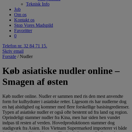
Teknisk Info
Job
Om os
Kontakt os
Stop Vores Madspild
Favoritter
0
Telefon nr. 32 84 71 15.
Skriv email
Forside
/ Nudler
Køb asiatiske nudler online –
Smagen af østen
Køb nudler online. Nudler er sammen med ris den mest anvendte
form for kulhydrater i asiatiske retter. Ligesom ris har nudlerne dog
en høj alsidighed og kommer med flere forskellige basisingredienser.
Typen af asiatiske nudler er også ofte bestemt ud fra land og region.
Oprindeligt stammer nudler fra Kina, men har siden hen vundet
indpas til resten af verden. Hovedproduktionen stammer dog
stadigvæk fra Asien. Hos Vietnam Supermarked importerer vi både