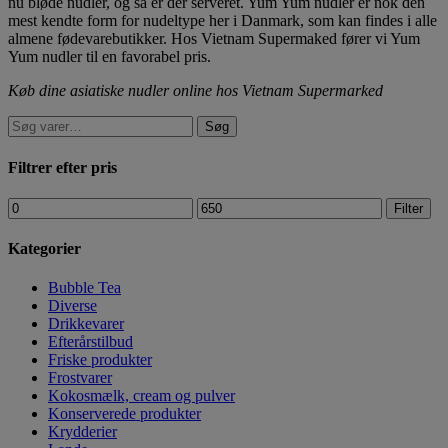
nu bløde nudler, og så er der serveret. Yum Yum nudler er nok den
mest kendte form for nudeltype her i Danmark, som kan findes i alle
almene fødevarebutikker. Hos Vietnam Supermaked fører vi Yum
Yum nudler til en favorabel pris.
Køb dine asiatiske nudler online hos Vietnam Supermarked
Søg
Filtrer efter pris
Filter
Kategorier
Bubble Tea
Diverse
Drikkevarer
Efterårstilbud
Friske produkter
Frostvarer
Kokosmælk, cream og pulver
Konserverede produkter
Krydderier