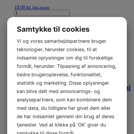
18,00
kr.
Inkl.moms
Læg i kurv
Samtykke til cookies
Yum Yum Instant Noodles Chicken
Vi og vores samarbejdspartnere bruger
Flavour 60gr
teknologier, herunder cookies, til at
indsamle oplysninger om dig til forskellige
6,00
kr.
Inkl.moms
formål, herunder: Tilpasning af annoncering,
Læg i kurv
bedre brugeroplevelse, funktionalitet,
statistik og marketing. Disse oplysninger
Acecook Instant Noodles Mi Lau Thai
kan blive delt med annoncerings- og
Shrimp Flavour 78gr
analysepartnere, som kan kombinere dem
med data, du tidligere har givet dem eller
6,00
kr.
Inkl.moms
de har indsamlet gennem din brug af deres
Læg i kurv
tjenester. Ved at klikke på 'OK' giver du
samtykke til disse formål.