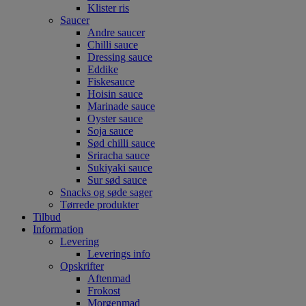
Klister ris
Saucer
Andre saucer
Chilli sauce
Dressing sauce
Eddike
Fiskesauce
Hoisin sauce
Marinade sauce
Oyster sauce
Soja sauce
Sød chilli sauce
Sriracha sauce
Sukiyaki sauce
Sur sød sauce
Snacks og søde sager
Tørrede produkter
Tilbud
Information
Levering
Leverings info
Opskrifter
Aftenmad
Frokost
Morgenmad