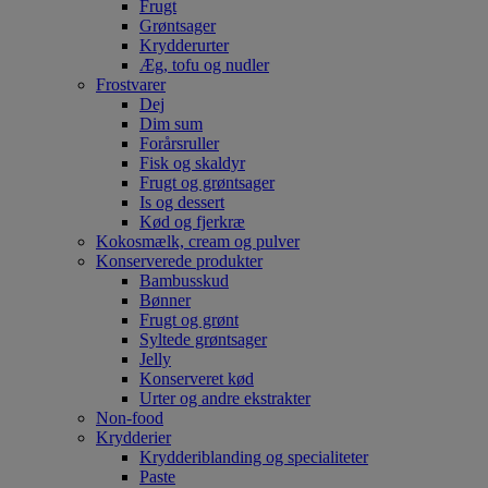
Frugt
Grøntsager
Krydderurter
Æg, tofu og nudler
Frostvarer
Dej
Dim sum
Forårsruller
Fisk og skaldyr
Frugt og grøntsager
Is og dessert
Kød og fjerkræ
Kokosmælk, cream og pulver
Konserverede produkter
Bambusskud
Bønner
Frugt og grønt
Syltede grøntsager
Jelly
Konserveret kød
Urter og andre ekstrakter
Non-food
Krydderier
Krydderiblanding og specialiteter
Paste