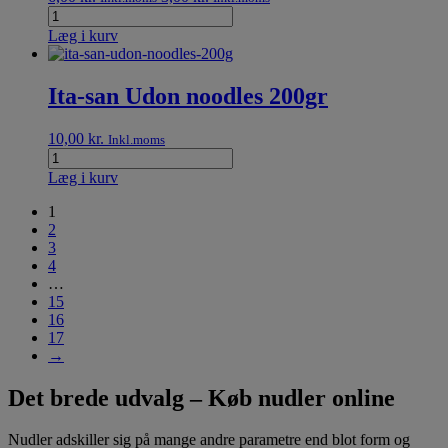
Læg i kurv
Ita-san Udon noodles 200gr
10,00
kr.
Inkl.moms
Læg i kurv
1
2
3
4
…
15
16
17
→
Det brede udvalg – Køb nudler online
Nudler adskiller sig på mange andre parametre end blot form og