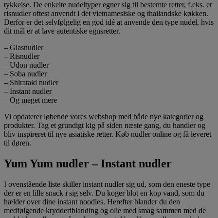
tykkelse. De enkelte nudeltyper egner sig til bestemte retter, f.eks. er
risnudler oftest anvendt i det vietnamesiske og thailandske køkken.
Derfor er det selvfølgelig en god idé at anvende den type nudel, hvis
dit mål er at lave autentiske egnsretter.
– Glasnudler
– Risnudler
– Udon nudler
– Soba nudler
– Shirataki nudler
– Instant nudler
– Og meget mere
Vi opdaterer løbende vores webshop med både nye kategorier og
produkter. Tag et grundigt kig på siden næste gang, du handler og
bliv inspireret til nye asiatiske retter. Køb nudler online og få leveret
til døren.
Yum Yum nudler – Instant nudler
I ovenstående liste skiller instant nudler sig ud, som den eneste type
der er en lille snack i sig selv. Du koger blot en kop vand, som du
hælder over dine instant noodles. Herefter blander du den
medfølgende krydderiblanding og olie med smag sammen med de