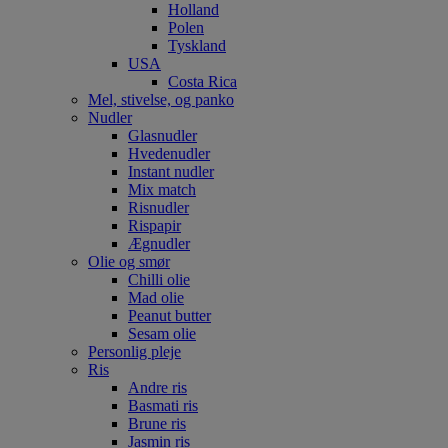
Holland
Polen
Tyskland
USA
Costa Rica
Mel, stivelse, og panko
Nudler
Glasnudler
Hvedenudler
Instant nudler
Mix match
Risnudler
Rispapir
Ægnudler
Olie og smør
Chilli olie
Mad olie
Peanut butter
Sesam olie
Personlig pleje
Ris
Andre ris
Basmati ris
Brune ris
Jasmin ris