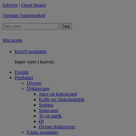
Erhverv
|
Opret bruger
Vietnam Supermarked
Søg
Min konto
Kurv
0
produkter
Ingen varer i kurven.
Forside
Produkter
Diverse
Drikkevarer
Juice og kokosvand
Kaffe og chokoladedrik
Spiritus
Sodavand
Te og mælk
Øl
Øvrige drikkevarer
Friske produkter