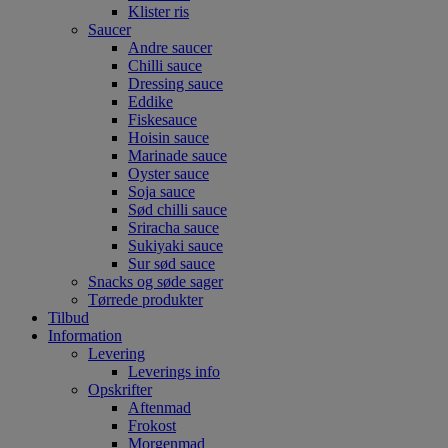
Klister ris
Saucer
Andre saucer
Chilli sauce
Dressing sauce
Eddike
Fiskesauce
Hoisin sauce
Marinade sauce
Oyster sauce
Soja sauce
Sød chilli sauce
Sriracha sauce
Sukiyaki sauce
Sur sød sauce
Snacks og søde sager
Tørrede produkter
Tilbud
Information
Levering
Leverings info
Opskrifter
Aftenmad
Frokost
Morgenmad