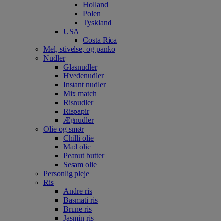
Holland
Polen
Tyskland
USA
Costa Rica
Mel, stivelse, og panko
Nudler
Glasnudler
Hvedenudler
Instant nudler
Mix match
Risnudler
Rispapir
Ægnudler
Olie og smør
Chilli olie
Mad olie
Peanut butter
Sesam olie
Personlig pleje
Ris
Andre ris
Basmati ris
Brune ris
Jasmin ris