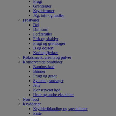
Frugt
Grøntsager
Krydderurter
Æg, tofu og nudler
Frostvarer
Dej
Dim sum
Forårsruller
Fisk og skaldyr
Frugt og grøntsager
Is og dessert
Kød og fjerkræ
Kokosmælk, cream og pulver
Konserverede produkter
Bambusskud
Bønner
Frugt og grønt
Syltede grøntsager
Jelly
Konserveret kød
Urter og andre ekstrakter
Non-food
Krydderier
Krydderiblanding og specialiteter
Paste