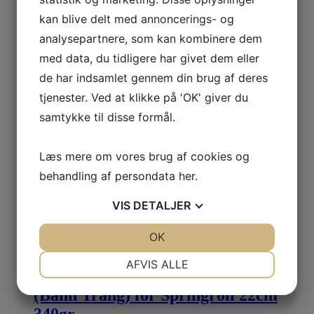
Tyj Spring Roll Pastry 550gr (50pcs)
kan blive delt med annoncerings- og
Blue Bag
analysepartnere, som kan kombinere dem
28,00
kr.
med data, du tidligere har givet dem eller
Inkl.moms
de har indsamlet gennem din brug af deres
Læg i kurv
tjenester. Ved at klikke på 'OK' giver du
samtykke til disse formål.
Bamboo Tree Round Rice Paper
(Bánh Tráng) 22cm for Deep Fried
Læs mere om vores brug af cookies og
340gr
behandling af persondata
her
.
VIS
DETALJER
22,00
kr.
Inkl.moms
Læg i kurv
JA
NEJ
OK
JA
NEJ
NØDVENDIGE
PRÆFERENCER
AFVIS ALLE
Bamboo Tree Square Rice Paper
JA
NEJ
JA
NEJ
(Bánh Tráng) for Springroll 22cm
MARKETING
STATISTIK
340gr