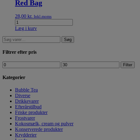
Red Bag
28,00
kr.
Inkl.moms
Læg i kurv
Søg
Filtrer efter pris
Filter
Kategorier
Bubble Tea
Diverse
Drikkevarer
Efterårstilbud
Friske produkter
Frostvarer
Kokosmælk, cream og pulver
Konserverede produkter
Krydderier