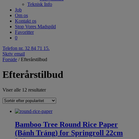
Teknisk Info
Job
Om os
Kontakt os
Stop Vores Madspild
Favoritter
0
Telefon nr. 32 84 71 15.
Skriv email
Forside
/ Efterårstilbud
Efterårstilbud
Viser alle 12 resultater
Bamboo Tree Round Rice Paper
(Bánh Tráng) for Springroll 22cm