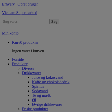
Erhverv
|
Opret bruger
Vietnam Supermarked
Søg
Min konto
Kurv
0
produkter
Ingen varer i kurven.
Forside
Produkter
Diverse
Drikkevarer
Juice og kokosvand
Kaffe og chokoladedrik
Spiritus
Sodavand
Te og mælk
Øl
Øvrige drikkevarer
Friske produkter