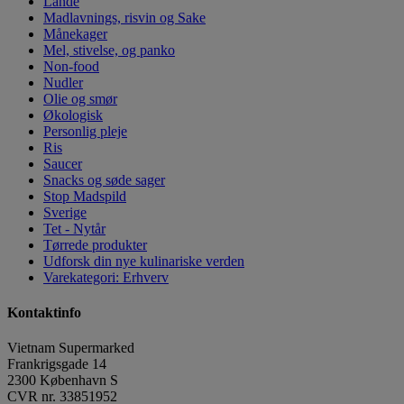
Lande
Madlavnings, risvin og Sake
Månekager
Mel, stivelse, og panko
Non-food
Nudler
Olie og smør
Økologisk
Personlig pleje
Ris
Saucer
Snacks og søde sager
Stop Madspild
Sverige
Tet - Nytår
Tørrede produkter
Udforsk din nye kulinariske verden
Varekategori: Erhverv
Kontaktinfo
Vietnam Supermarked
Frankrigsgade 14
2300
København S
CVR nr.
33851952