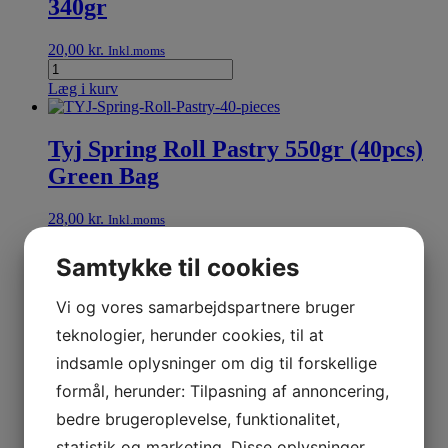
340gr
20,00
kr.
Inkl.moms
Læg i kurv
Tyj Spring Roll Pastry 550gr (40pcs)
Green Bag
28,00
kr.
Inkl.moms
Læg i kurv
Samtykke til cookies
Vi og vores samarbejdspartnere bruger
Thai Dancer Rice Stick (M) 400gr
teknologier, herunder cookies, til at
16,00
kr.
indsamle oplysninger om dig til forskellige
Inkl.moms
formål, herunder: Tilpasning af annoncering,
Læg i kurv
bedre brugeroplevelse, funktionalitet,
statistik og marketing. Disse oplysninger