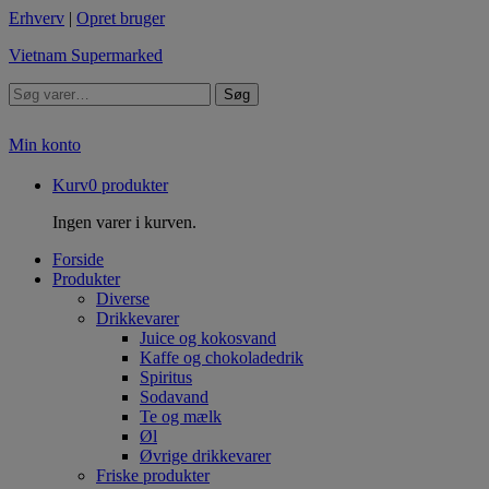
Erhverv
|
Opret bruger
Vietnam Supermarked
Søg
Min konto
Kurv
0
produkter
Ingen varer i kurven.
Forside
Produkter
Diverse
Drikkevarer
Juice og kokosvand
Kaffe og chokoladedrik
Spiritus
Sodavand
Te og mælk
Øl
Øvrige drikkevarer
Friske produkter