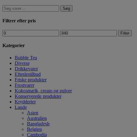
Søg
Filtrer efter pris
Filter
Kategorier
Bubble Tea
Diverse
Drikkevarer
Efterårstilbud
Friske produkter
Frostvarer
Kokosmælk, cream og pulver
Konserverede produkter
Krydderier
Lande
Asien
Australien
Bangladesh
Belgien
Cambodia