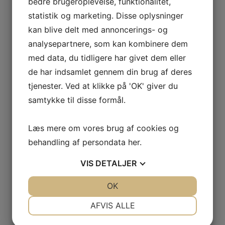
bedre brugeroplevelse, funktionalitet,
71gr
statistik og marketing. Disse oplysninger
kan blive delt med annoncerings- og
6,00
kr.
3,00
kr.
Inkl.moms
Inkl.moms
analysepartnere, som kan kombinere dem
Læg i kurv
med data, du tidligere har givet dem eller
de har indsamlet gennem din brug af deres
Bamboo Tree Coconut Water 330ml
tjenester. Ved at klikke på 'OK' giver du
samtykke til disse formål.
15,00
kr.
Inkl.moms
Læg i kurv
Læs mere om vores brug af cookies og
behandling af persondata
her
.
Acecook Oh Ricey Vietnamese Rice
VIS
DETALJER
Noodles 500gr (10 x 50gr)
JA
NEJ
OK
JA
NEJ
25,00
kr.
Inkl.moms
NØDVENDIGE
PRÆFERENCER
AFVIS ALLE
Læg i kurv
Stop
Madspild
Bedst før: 12-06-2025
JA
NEJ
JA
NEJ