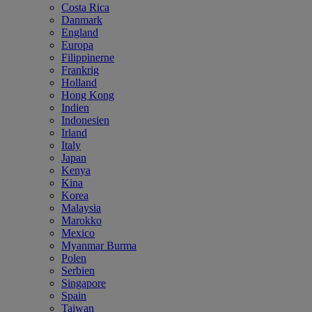
Costa Rica
Danmark
England
Europa
Filippinerne
Frankrig
Holland
Hong Kong
Indien
Indonesien
Irland
Italy
Japan
Kenya
Kina
Korea
Malaysia
Marokko
Mexico
Myanmar Burma
Polen
Serbien
Singapore
Spain
Taiwan