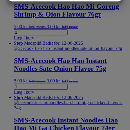
SMS-Acecook Hao Hao Mi Goreng
MARKETING
STATISTIK
Shrimp & Oion Flavour 76gr
5,00
kr.
3,00
kr.
Inkl.moms
Inkl.moms
Læg i kurv
Stop
Madspild
Bedst før: 12-06-2025
SMS-Acecook Hao Hao Instant
Noodles Sate Onion Flavor 75g
5,00
kr.
3,00
kr.
Inkl.moms
Inkl.moms
Læg i kurv
Stop
Madspild
Bedst før: 12-06-2025
SMS-Acecook Instant Noodles Hao
Hao Mi Ga Chicken Flavour 74gr