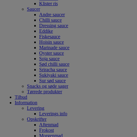
Klister ris
Saucer
Andre saucer
Chilli sauce
Dressing sauce
Eddike
Fiskesauce
Hoisin sauce
Marinade sauce
Oyster sauce
Soja sauce
Sød chilli sauce
Sriracha sauce
Sukiyaki sauce
Sur sød sauce
Snacks og søde sager
Tørrede produkter
Tilbud
Information
Levering
Leverings info
Opskrifter
Aftenmad
Frokost
Morgenmad