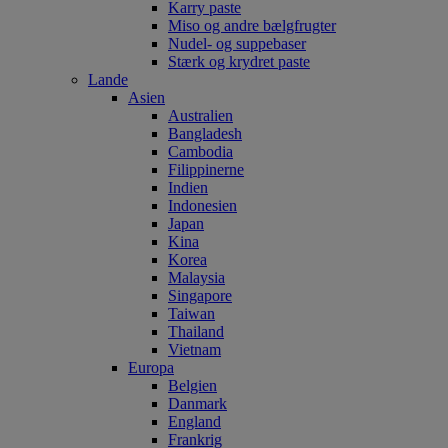
Karry paste
Miso og andre bælgfrugter
Nudel- og suppebaser
Stærk og krydret paste
Lande
Asien
Australien
Bangladesh
Cambodia
Filippinerne
Indien
Indonesien
Japan
Kina
Korea
Malaysia
Singapore
Taiwan
Thailand
Vietnam
Europa
Belgien
Danmark
England
Frankrig