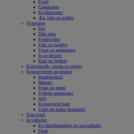
Frugt
Grøntsager
Krydderurter
Æg, tofu og nudler
Frostvarer
Dej
Dim sum
Forårsruller
Fisk og skaldyr
Frugt og grøntsager
Is og dessert
Kød og fjerkræ
Kokosmælk, cream og pulver
Konserverede produkter
Bambusskud
Bønner
Frugt og grønt
Syltede grøntsager
Jelly
Konserveret kød
Urter og andre ekstrakter
Non-food
Krydderier
Krydderiblanding og specialiteter
Paste