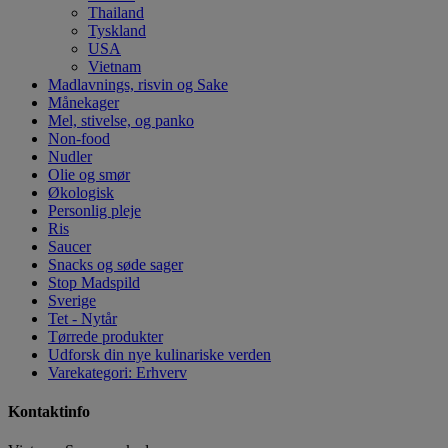
Thailand
Tyskland
USA
Vietnam
Madlavnings, risvin og Sake
Månekager
Mel, stivelse, og panko
Non-food
Nudler
Olie og smør
Økologisk
Personlig pleje
Ris
Saucer
Snacks og søde sager
Stop Madspild
Sverige
Tet - Nytår
Tørrede produkter
Udforsk din nye kulinariske verden
Varekategori: Erhverv
Kontaktinfo