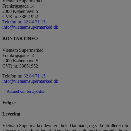
Vietnam Supermarked
Frankrigsgade 14
2300
København S
CVR nr.
33851952
Telefon nr. 32 84 71 15.
info@vietnamsupermarked.dk
KONTAKTINFO
Vietnam Supermarked
Frankrigsgade 14
2300 København S
CVR nr. 33851952
Telefon nr.
32 84 71 15
info@vietnamsupermarked.dk
Anmod om fortrydelse
Følg os
Levering
Vietnam Supermarked leverer i hele Danmark, og vi kontrollerer din
adresse, når du bestiller, så vi er sikre på, at du bor i et område, hvor