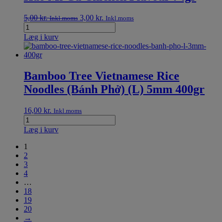
5,00
kr.
3,00
kr.
Inkl.moms
Inkl.moms
Læg i kurv
Bamboo Tree Vietnamese Rice
Noodles (Bánh Phở) (L) 5mm 400gr
16,00
kr.
Inkl.moms
Læg i kurv
1
2
3
4
…
18
19
20
→