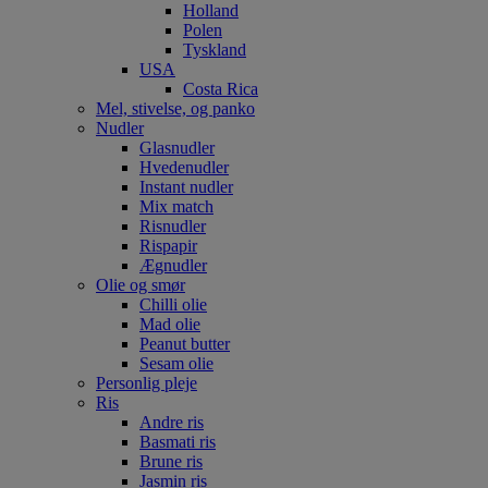
Holland
Polen
Tyskland
USA
Costa Rica
Mel, stivelse, og panko
Nudler
Glasnudler
Hvedenudler
Instant nudler
Mix match
Risnudler
Rispapir
Ægnudler
Olie og smør
Chilli olie
Mad olie
Peanut butter
Sesam olie
Personlig pleje
Ris
Andre ris
Basmati ris
Brune ris
Jasmin ris