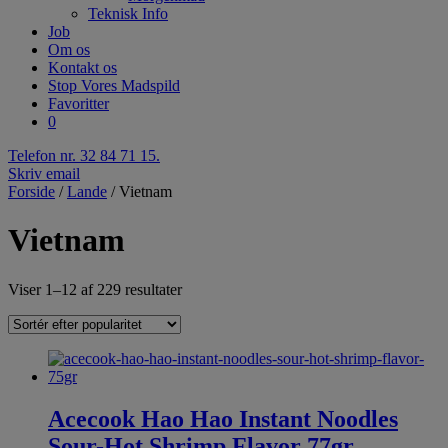
Teknisk Info
Job
Om os
Kontakt os
Stop Vores Madspild
Favoritter
0
Telefon nr. 32 84 71 15.
Skriv email
Forside
/
Lande
/ Vietnam
Vietnam
Viser 1–12 af 229 resultater
Acecook Hao Hao Instant Noodles
Sour-Hot Shrimp Flavor 77gr