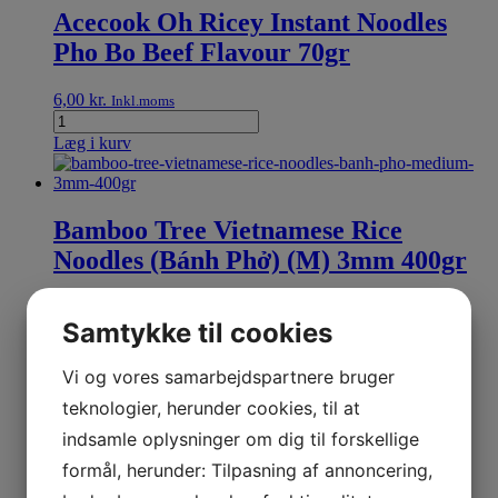
Acecook Oh Ricey Instant Noodles
Pho Bo Beef Flavour 70gr
6,00
kr.
Inkl.moms
Læg i kurv
Bamboo Tree Vietnamese Rice
Noodles (Bánh Phở) (M) 3mm 400gr
16,00
kr.
Inkl.moms
Samtykke til cookies
Læg i kurv
Stop
Madspild
Bedst før: 11-06-2025
Vi og vores samarbejdspartnere bruger
teknologier, herunder cookies, til at
indsamle oplysninger om dig til forskellige
SMS-Acecook Oh Ricey Instant
formål, herunder: Tilpasning af annoncering,
Noodles Pho Ga Chicken Flavour