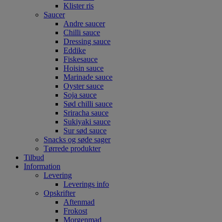
Klister ris
Saucer
Andre saucer
Chilli sauce
Dressing sauce
Eddike
Fiskesauce
Hoisin sauce
Marinade sauce
Oyster sauce
Soja sauce
Sød chilli sauce
Sriracha sauce
Sukiyaki sauce
Sur sød sauce
Snacks og søde sager
Tørrede produkter
Tilbud
Information
Levering
Leverings info
Opskrifter
Aftenmad
Frokost
Morgenmad