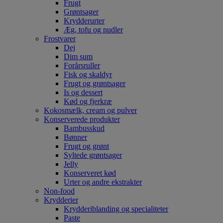
Frugt
Grøntsager
Krydderurter
Æg, tofu og nudler
Frostvarer
Dej
Dim sum
Forårsruller
Fisk og skaldyr
Frugt og grøntsager
Is og dessert
Kød og fjerkræ
Kokosmælk, cream og pulver
Konserverede produkter
Bambusskud
Bønner
Frugt og grønt
Syltede grøntsager
Jelly
Konserveret kød
Urter og andre ekstrakter
Non-food
Krydderier
Krydderiblanding og specialiteter
Paste