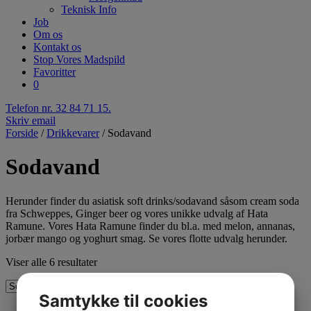
Teknisk Info
Job
Om os
Kontakt os
Stop Vores Madspild
Favoritter
0
Telefon nr. 32 84 71 15.
Skriv email
Forside
/
Drikkevarer
/ Sodavand
Sodavand
Herunder finder du asiatisk soft drinks/sodavand såsom cream soda
fra Schweppes, Ginger beer og vores unikke udvalg af Hata
Ramune. Vores Hata Ramune finder du bl.a. med melon, annanas,
jorbær mango og yoghurt smag. Se vores flotte udvalg herunder.
Viser alle 6 resultater
Samtykke til cookies