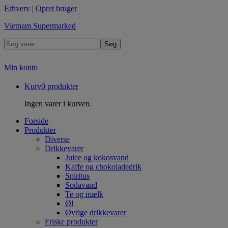
Erhverv
|
Opret bruger
Vietnam Supermarked
Søg
Min konto
Kurv
0
produkter
Ingen varer i kurven.
Forside
Produkter
Diverse
Drikkevarer
Juice og kokosvand
Kaffe og chokoladedrik
Spiritus
Sodavand
Te og mælk
Øl
Øvrige drikkevarer
Friske produkter