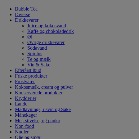
Bubble Tea
Diverse
Drikkevarer
Juice og kokosvand
Kaffe og chokoladedrik
Øl
Øvrige drikkevarer
Sodavand
Spiritus
Te og mælk
Vin & Sake
Efterårstilbud
Friske produkter
Frostvarer
Kokosmælk, cream og pulver
Konserverede produkter
Krydderier
Lande
Madlavnings, risvin og Sake
Månekager
Mel, stivelse, og panko
Non-food
Nudler
Olie og smør