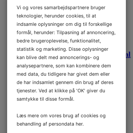
Vi og vores samarbejdspartnere bruger
Old Jamaica Ginger Soda 330ml
teknologier, herunder cookies, til at
indsamle oplysninger om dig til forskellige
15,00
kr.
Inkl.moms
formål, herunder: Tilpasning af annoncering,
Læg i kurv
bedre brugeroplevelse, funktionalitet,
statistik og marketing. Disse oplysninger
Sa xi Chuong Duong Soft Drink 320ml
kan blive delt med annoncerings- og
analysepartnere, som kan kombinere dem
18,00
kr.
Inkl.moms
med data, du tidligere har givet dem eller
Læg i kurv
de har indsamlet gennem din brug af deres
tjenester. Ved at klikke på 'OK' giver du
Schweppes Cream Soda 330ml
samtykke til disse formål.
18,00
kr.
Udsolgt
Inkl.moms
Læs mere om vores brug af cookies og
behandling af persondata
her
.
Schweppes Cream Soda 24x330ml