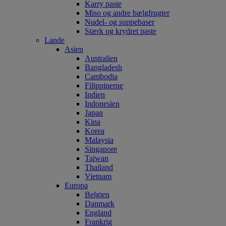
Karry paste
Miso og andre bælgfrugter
Nudel- og suppebaser
Stærk og krydret paste
Lande
Asien
Australien
Bangladesh
Cambodia
Filippinerne
Indien
Indonesien
Japan
Kina
Korea
Malaysia
Singapore
Taiwan
Thailand
Vietnam
Europa
Belgien
Danmark
England
Frankrig