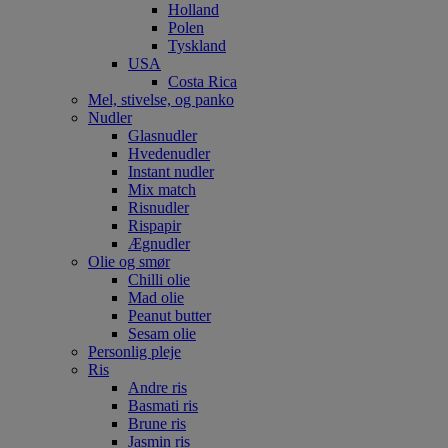
Holland
Polen
Tyskland
USA
Costa Rica
Mel, stivelse, og panko
Nudler
Glasnudler
Hvedenudler
Instant nudler
Mix match
Risnudler
Rispapir
Ægnudler
Olie og smør
Chilli olie
Mad olie
Peanut butter
Sesam olie
Personlig pleje
Ris
Andre ris
Basmati ris
Brune ris
Jasmin ris