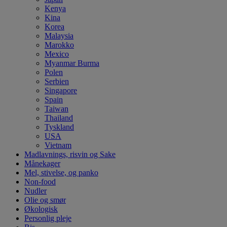
Kenya
Kina
Korea
Malaysia
Marokko
Mexico
Myanmar Burma
Polen
Serbien
Singapore
Spain
Taiwan
Thailand
Tyskland
USA
Vietnam
Madlavnings, risvin og Sake
Månekager
Mel, stivelse, og panko
Non-food
Nudler
Olie og smør
Økologisk
Personlig pleje