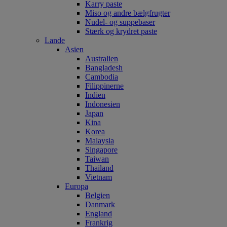
Karry paste
Miso og andre bælgfrugter
Nudel- og suppebaser
Stærk og krydret paste
Lande
Asien
Australien
Bangladesh
Cambodia
Filippinerne
Indien
Indonesien
Japan
Kina
Korea
Malaysia
Singapore
Taiwan
Thailand
Vietnam
Europa
Belgien
Danmark
England
Frankrig