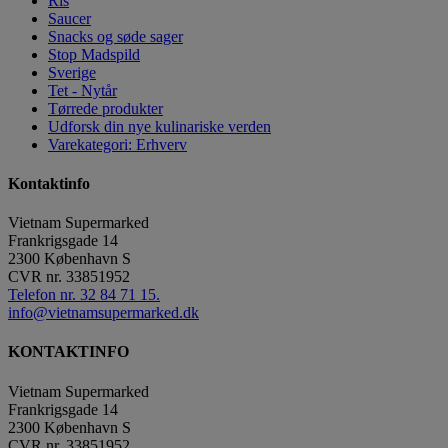
Ris
Saucer
Snacks og søde sager
Stop Madspild
Sverige
Tet - Nytår
Tørrede produkter
Udforsk din nye kulinariske verden
Varekategori: Erhverv
Kontaktinfo
Vietnam Supermarked
Frankrigsgade 14
2300
København S
CVR nr.
33851952
Telefon nr. 32 84 71 15.
info@vietnamsupermarked.dk
KONTAKTINFO
Vietnam Supermarked
Frankrigsgade 14
2300 København S
CVR nr. 33851952