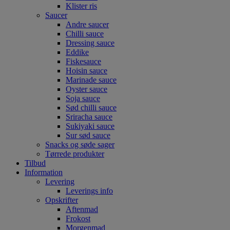
Klister ris
Saucer
Andre saucer
Chilli sauce
Dressing sauce
Eddike
Fiskesauce
Hoisin sauce
Marinade sauce
Oyster sauce
Soja sauce
Sød chilli sauce
Sriracha sauce
Sukiyaki sauce
Sur sød sauce
Snacks og søde sager
Tørrede produkter
Tilbud
Information
Levering
Leverings info
Opskrifter
Aftenmad
Frokost
Morgenmad