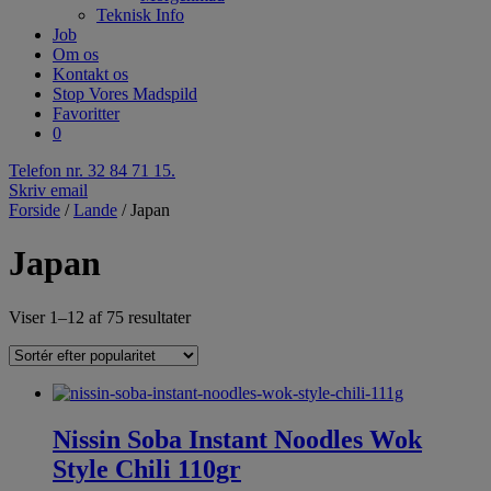
Teknisk Info
Job
Om os
Kontakt os
Stop Vores Madspild
Favoritter
0
Telefon nr. 32 84 71 15.
Skriv email
Forside
/
Lande
/ Japan
Japan
Viser 1–12 af 75 resultater
Nissin Soba Instant Noodles Wok
Style Chili 110gr