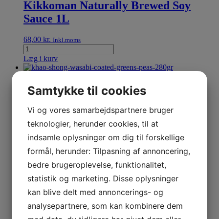
Kikkoman Naturally Brewed Soy
Sauce 1L
68,00
kr.
Inkl.moms
Læg i kurv
Khao Shong Wasabi Coated Greens
Samtykke til cookies
Peas 280gr
Vi og vores samarbejdspartnere bruger
50,00
kr.
Udsolgt
Inkl.moms
teknologier, herunder cookies, til at
indsamle oplysninger om dig til forskellige
formål, herunder: Tilpasning af annoncering,
Ajinomoto Monosodium Glutamate
bedre brugeroplevelse, funktionalitet,
99% Umami Seasoning 200gr
statistik og marketing. Disse oplysninger
kan blive delt med annoncerings- og
20,00
kr.
Inkl.moms
analysepartnere, som kan kombinere dem
Læg i kurv