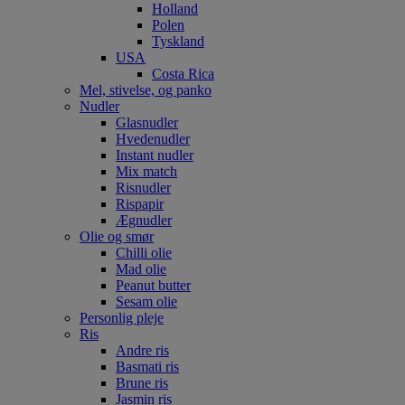
Holland
Polen
Tyskland
USA
Costa Rica
Mel, stivelse, og panko
Nudler
Glasnudler
Hvedenudler
Instant nudler
Mix match
Risnudler
Rispapir
Ægnudler
Olie og smør
Chilli olie
Mad olie
Peanut butter
Sesam olie
Personlig pleje
Ris
Andre ris
Basmati ris
Brune ris
Jasmin ris