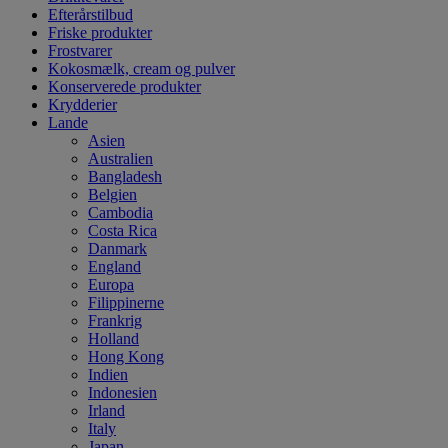
Efterårstilbud
Friske produkter
Frostvarer
Kokosmælk, cream og pulver
Konserverede produkter
Krydderier
Lande
Asien
Australien
Bangladesh
Belgien
Cambodia
Costa Rica
Danmark
England
Europa
Filippinerne
Frankrig
Holland
Hong Kong
Indien
Indonesien
Irland
Italy
Japan