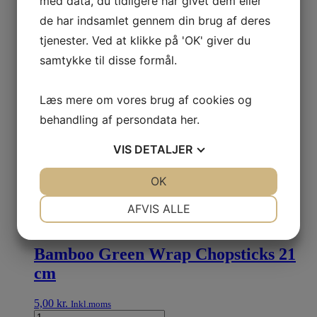
med data, du tidligere har givet dem eller
de har indsamlet gennem din brug af deres
Golden Turtle Peanut Oil 1L
tjenester. Ved at klikke på 'OK' giver du
samtykke til disse formål.
50,00
kr.
Inkl.moms
Læg i kurv
Læs mere om vores brug af cookies og
behandling af persondata
her
.
Shinmei Akafuji Akitakomachi
VIS
DETALJER
Japanese Rice 5kg
JA
NEJ
OK
JA
NEJ
260,00
kr.
Inkl.moms
NØDVENDIGE
PRÆFERENCER
AFVIS ALLE
Læg i kurv
JA
NEJ
JA
NEJ
Bamboo Green Wrap Chopsticks 21
MARKETING
STATISTIK
cm
5,00
kr.
Inkl.moms