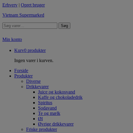
Erhverv
|
Opret bruger
Vietnam Supermarked
Søg
Min konto
Kurv
0
produkter
Ingen varer i kurven.
Forside
Produkter
Diverse
Drikkevarer
Juice og kokosvand
Kaffe og chokoladedrik
Spiritus
Sodavand
Te og mælk
Øl
Øvrige drikkevarer
Friske produkter