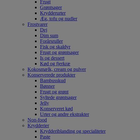
Frugt
Grøntsager
Krydderurter
Æg, tofu og nudler
Frostvarer
Dej
Dim sum
Forårsruller
Fisk og skaldyr
Frugt og grøntsager
Is og dessert
Kød og fjerkræ
Kokosmælk, cream og pulver
Konserverede produkter
Bambusskud
Bønner
Frugt og grønt
Syltede grøntsager
Jelly
Konserveret kød
Urter og andre ekstrakter
Non-food
Krydderier
Krydderiblanding og specialiteter
Paste