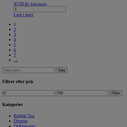
45,00
kr.
Inkl.moms
Læg i kurv
1
2
3
4
5
6
7
→
Søg
Filtrer efter pris
Filter
Kategorier
Bubble Tea
Diverse
Drikkevarer