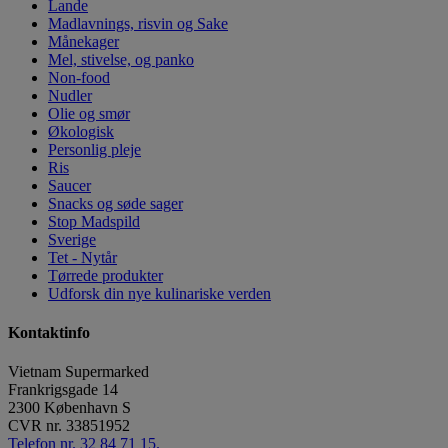
Lande
Madlavnings, risvin og Sake
Månekager
Mel, stivelse, og panko
Non-food
Nudler
Olie og smør
Økologisk
Personlig pleje
Ris
Saucer
Snacks og søde sager
Stop Madspild
Sverige
Tet - Nytår
Tørrede produkter
Udforsk din nye kulinariske verden
Kontaktinfo
Vietnam Supermarked
Frankrigsgade 14
2300
København S
CVR nr.
33851952
Telefon nr. 32 84 71 15.