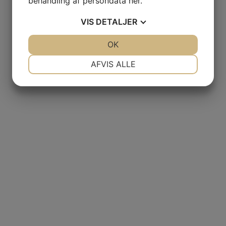
behandling af persondata
her
.
VIS
DETALJER
JA
NEJ
OK
JA
NEJ
NØDVENDIGE
PRÆFERENCER
AFVIS ALLE
JA
NEJ
JA
NEJ
MARKETING
STATISTIK