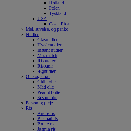
Holland
Polen
Tyskland
USA
Costa Rica
Mel, stivelse, og panko
Nudler
Glasnudler
Hvedenudler
Instant nudler
Mix match
Risnudler
Rispapir
Ægnudler
Olie og smør
Chilli olie
Mad olie
Peanut butter
Sesam olie
Personlig pleje
Ris
Andre ris
Basmati ris
Brune ris
Jasmin ris