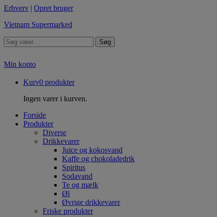
Erhverv
|
Opret bruger
Vietnam Supermarked
Søg
Min konto
Kurv
0
produkter
Ingen varer i kurven.
Forside
Produkter
Diverse
Drikkevarer
Juice og kokosvand
Kaffe og chokoladedrik
Spiritus
Sodavand
Te og mælk
Øl
Øvrige drikkevarer
Friske produkter