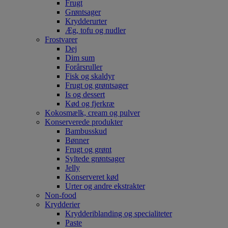
Frugt
Grøntsager
Krydderurter
Æg, tofu og nudler
Frostvarer
Dej
Dim sum
Forårsruller
Fisk og skaldyr
Frugt og grøntsager
Is og dessert
Kød og fjerkræ
Kokosmælk, cream og pulver
Konserverede produkter
Bambusskud
Bønner
Frugt og grønt
Syltede grøntsager
Jelly
Konserveret kød
Urter og andre ekstrakter
Non-food
Krydderier
Krydderiblanding og specialiteter
Paste