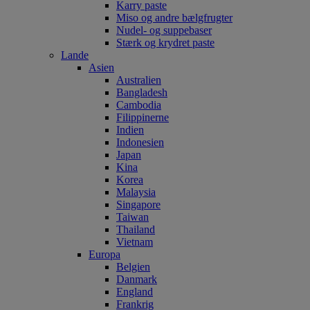
Karry paste
Miso og andre bælgfrugter
Nudel- og suppebaser
Stærk og krydret paste
Lande
Asien
Australien
Bangladesh
Cambodia
Filippinerne
Indien
Indonesien
Japan
Kina
Korea
Malaysia
Singapore
Taiwan
Thailand
Vietnam
Europa
Belgien
Danmark
England
Frankrig