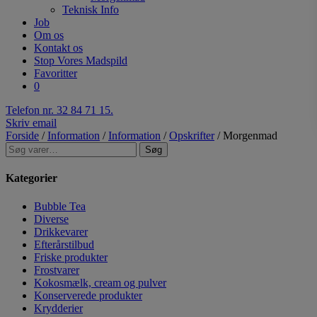
Teknisk Info
Job
Om os
Kontakt os
Stop Vores Madspild
Favoritter
0
Telefon nr. 32 84 71 15.
Skriv email
Forside
/
Information
/
Information
/
Opskrifter
/ Morgenmad
Søg
Kategorier
Bubble Tea
Diverse
Drikkevarer
Efterårstilbud
Friske produkter
Frostvarer
Kokosmælk, cream og pulver
Konserverede produkter
Krydderier