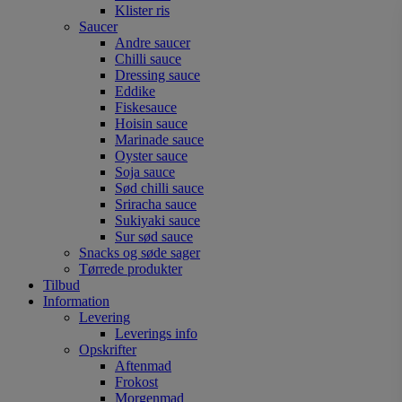
Klister ris
Saucer
Andre saucer
Chilli sauce
Dressing sauce
Eddike
Fiskesauce
Hoisin sauce
Marinade sauce
Oyster sauce
Soja sauce
Sød chilli sauce
Sriracha sauce
Sukiyaki sauce
Sur sød sauce
Snacks og søde sager
Tørrede produkter
Tilbud
Information
Levering
Leverings info
Opskrifter
Aftenmad
Frokost
Morgenmad