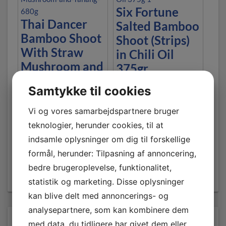
Six Fortune
Thai Dancer
Salted Bamboo
Bamboo Shoot
Shoot (Strips)
With Straw
in Chili Oil
Mushroom and
375gr.
Yanang 680gr.
48,00
kr.
Samtykke til cookies
Inkl.moms
40,00
kr.
Inkl.moms
Vi og vores samarbejdspartnere bruger
teknologier, herunder cookies, til at
LÆG I KURV
LÆG I KURV
indsamle oplysninger om dig til forskellige
formål, herunder: Tilpasning af annoncering,
bedre brugeroplevelse, funktionalitet,
statistik og marketing. Disse oplysninger
kan blive delt med annoncerings- og
analysepartnere, som kan kombinere dem
med data, du tidligere har givet dem eller