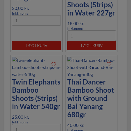
Shoots (Strips)
30,00
kr.
in Water 227gr
Inkl.moms
18,00
kr.
Inkl.moms
LÆG I KURV
LÆG I KURV
Twin Elephants
Thai Dancer
Bamboo
Bamboo Shoot
Shoots (Strips)
with Ground
in Water 540gr
Bai Yanang
680gr
25,00
kr.
Inkl.moms
40,00
kr.
Inkl.moms