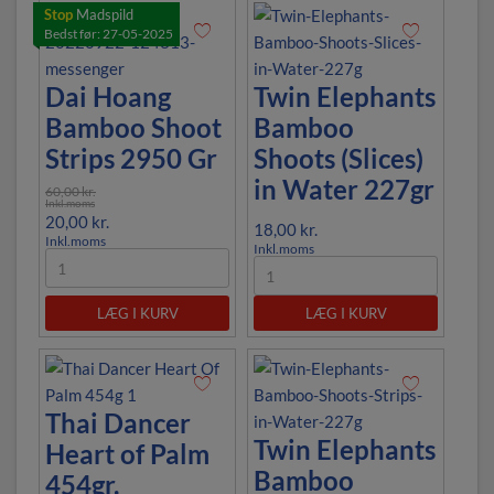
Stop
Madspild
Bedst før: 27-05-2025
Dai Hoang
Twin Elephants
Bamboo Shoot
Bamboo
Strips 2950 Gr
Shoots (Slices)
in Water 227gr
60,00
kr.
Inkl.moms
20,00
kr.
18,00
kr.
Inkl.moms
Inkl.moms
LÆG I KURV
LÆG I KURV
Thai Dancer
Twin Elephants
Heart of Palm
Bamboo
454gr.