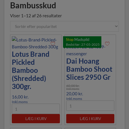
Bambusskud
Viser 1–12 af 26 resultater
Stop
Madspild
Bedst før: 27-05-2025
Lotus Brand
Dai Hoang
Pickled
Bamboo Shoot
Bamboo
Slices 2950 Gr
(Shredded)
300gr.
60,00
kr.
Inkl.moms
20,00
kr.
16,00
kr.
Inkl.moms
Inkl.moms
LÆG I KURV
LÆG I KURV