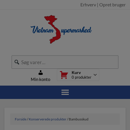
Erhverv
|
Opret bruger
Kurv
0
produkter
Min konto
Forside
/
Konserverede produkter
/ Bambusskud