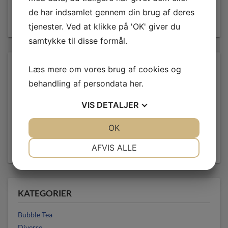
de har indsamlet gennem din brug af deres
SØG
tjenester. Ved at klikke på 'OK' giver du
samtykke til disse formål.
FILTRER EFTER PRIS
Læs mere om vores brug af cookies og
behandling af persondata
her
.
Pris:
—
VIS
DETALJER
JA
NEJ
OK
JA
NEJ
NØDVENDIGE
PRÆFERENCER
FILTER
AFVIS ALLE
JA
NEJ
JA
NEJ
MARKETING
STATISTIK
KATEGORIER
Bubble Tea
Diverse