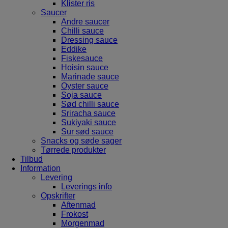
Klister ris
Saucer
Andre saucer
Chilli sauce
Dressing sauce
Eddike
Fiskesauce
Hoisin sauce
Marinade sauce
Oyster sauce
Soja sauce
Sød chilli sauce
Sriracha sauce
Sukiyaki sauce
Sur sød sauce
Snacks og søde sager
Tørrede produkter
Tilbud
Information
Levering
Leverings info
Opskrifter
Aftenmad
Frokost
Morgenmad