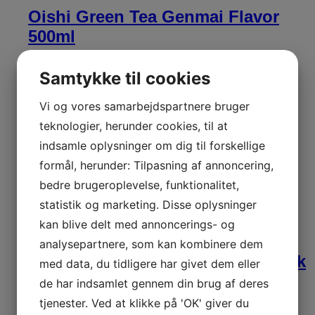
Oishi Green Tea Genmai Flavor
500ml
20,00
kr.
Inkl.moms
Samtykke til cookies
Læg i kurv
Vi og vores samarbejdspartnere bruger
teknologier, herunder cookies, til at
Bia Saigon Export Premium Beer
indsamle oplysninger om dig til forskellige
4.8% Alc. 330ml
formål, herunder: Tilpasning af annoncering,
bedre brugeroplevelse, funktionalitet,
19,00
kr.
Inkl.moms
statistik og marketing. Disse oplysninger
Læg i kurv
kan blive delt med annoncerings- og
analysepartnere, som kan kombinere dem
Nestle Sweetened Condensed Milk
med data, du tidligere har givet dem eller
397gr.
de har indsamlet gennem din brug af deres
tjenester. Ved at klikke på 'OK' giver du
25,00
kr.
Inkl.moms