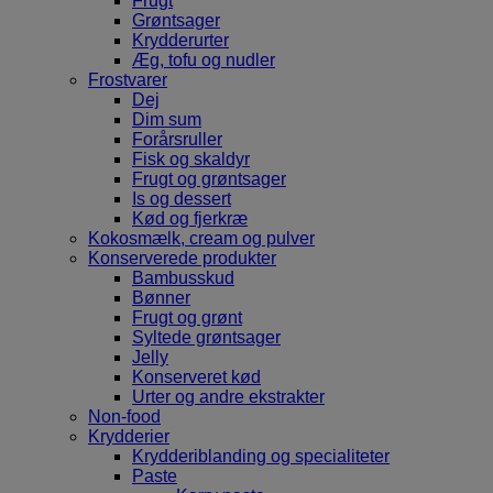
Frugt
Grøntsager
Krydderurter
Æg, tofu og nudler
Frostvarer
Dej
Dim sum
Forårsruller
Fisk og skaldyr
Frugt og grøntsager
Is og dessert
Kød og fjerkræ
Kokosmælk, cream og pulver
Konserverede produkter
Bambusskud
Bønner
Frugt og grønt
Syltede grøntsager
Jelly
Konserveret kød
Urter og andre ekstrakter
Non-food
Krydderier
Krydderiblanding og specialiteter
Paste