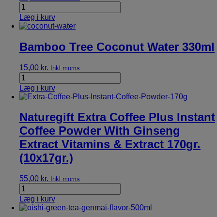
Læg i kurv
Bamboo Tree Coconut Water 330ml
15,00
kr.
Inkl.moms
Læg i kurv
Naturegift Extra Coffee Plus Instant
Coffee Powder With Ginseng
Extract Vitamins & Extract 170gr.
(10x17gr.)
55,00
kr.
Inkl.moms
Læg i kurv