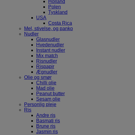
Holland
Polen
Tyskland
USA
Costa Rica
Mel, stivelse, og panko
Nudler
Glasnudler
Hvedenudler
Instant nudler
Mix match
Risnudler
Rispapir
Ægnudler
Olie og smør
Chilli olie
Mad olie
Peanut butter
Sesam olie
Personlig pleje
Ris
Andre ris
Basmati ris
Brune ris
Jasmin ris