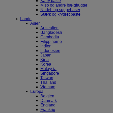
Karry paste
Miso og andre bælgfrugter
Nudel- og suppebaser
Stærk og krydret paste
Lande
Asien
Australien
Bangladesh
Cambodia
Filippinerne
Indien
Indonesien
Japan
Kina
Korea
Malaysia
Singapore
Taiwan
Thailand
Vietnam
Europa
Belgien
Danmark
England
Frankrig