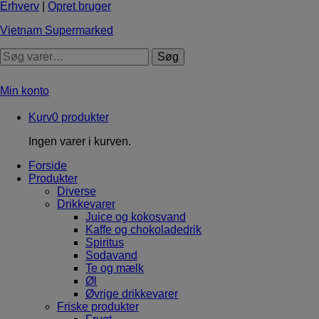
Erhverv
|
Opret bruger
Vietnam Supermarked
Søg
Min konto
Kurv
0
produkter
Ingen varer i kurven.
Forside
Produkter
Diverse
Drikkevarer
Juice og kokosvand
Kaffe og chokoladedrik
Spiritus
Sodavand
Te og mælk
Øl
Øvrige drikkevarer
Friske produkter