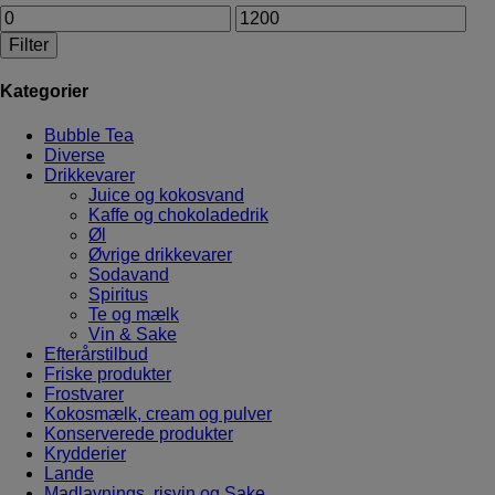
Filter
Kategorier
Bubble Tea
Diverse
Drikkevarer
Juice og kokosvand
Kaffe og chokoladedrik
Øl
Øvrige drikkevarer
Sodavand
Spiritus
Te og mælk
Vin & Sake
Efterårstilbud
Friske produkter
Frostvarer
Kokosmælk, cream og pulver
Konserverede produkter
Krydderier
Lande
Madlavnings, risvin og Sake