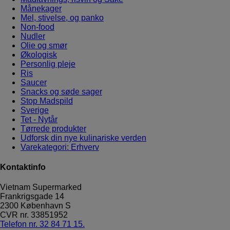
Månekager
Mel, stivelse, og panko
Non-food
Nudler
Olie og smør
Økologisk
Personlig pleje
Ris
Saucer
Snacks og søde sager
Stop Madspild
Sverige
Tet - Nytår
Tørrede produkter
Udforsk din nye kulinariske verden
Varekategori: Erhverv
Kontaktinfo
Vietnam Supermarked
Frankrigsgade 14
2300
København S
CVR nr.
33851952
Telefon nr. 32 84 71 15.