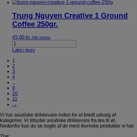
Trung Nguyen Creative 1 Ground
Coffee 250gr.
45,00
kr.
Inkl.moms
Læg i kurv
1
2
3
4
…
9
10
11
→
Vi har asiatiske drikkevare inden for et bredt udvalg af
kategorier. Vi tilbyder asiatiske drikkevare fra tea til øl.
Nedenfor kan du se nogle af de mest ikoniske produkter vi har.
The: