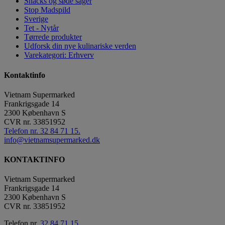
Snacks og søde sager
Stop Madspild
Sverige
Tet - Nytår
Tørrede produkter
Udforsk din nye kulinariske verden
Varekategori: Erhverv
Kontaktinfo
Vietnam Supermarked
Frankrigsgade 14
2300
København S
CVR nr.
33851952
Telefon nr. 32 84 71 15.
info@vietnamsupermarked.dk
KONTAKTINFO
Vietnam Supermarked
Frankrigsgade 14
2300 København S
CVR nr. 33851952
Telefon nr.
32 84 71 15