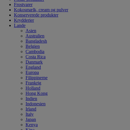
Frostvarer
Kokosmælk, cream og pulver
Konserverede produkter
Krydderier
Lande
Asien
Australien
Bangladesh
Belgien
Cambodia
Costa Rica
Danmark
England
Europa
Filippinerne
Frankrig
Holland
Hong Kong
Indien
Indonesien
Irland
Italy
Japan
Kenya
Kina