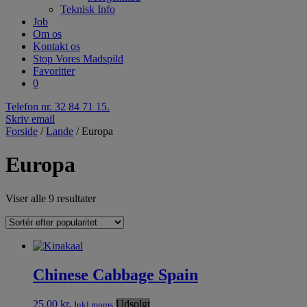
Teknisk Info
Job
Om os
Kontakt os
Stop Vores Madspild
Favoritter
0
Telefon nr. 32 84 71 15.
Skriv email
Forside
/
Lande
/ Europa
Europa
Viser alle 9 resultater
Chinese Cabbage Spain
25,00
kr.
Udsolgt
Inkl.moms