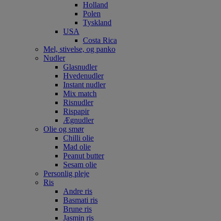
Holland
Polen
Tyskland
USA
Costa Rica
Mel, stivelse, og panko
Nudler
Glasnudler
Hvedenudler
Instant nudler
Mix match
Risnudler
Rispapir
Ægnudler
Olie og smør
Chilli olie
Mad olie
Peanut butter
Sesam olie
Personlig pleje
Ris
Andre ris
Basmati ris
Brune ris
Jasmin ris