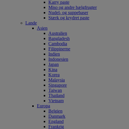
Karry paste
Miso og andre bælgfrugter
Nudel- og suppebaser
Stærk og krydret paste
Lande
Asien
Australien
Bangladesh
Cambodia
Filippinerne
Indien
Indonesien
Japan
Kina
Korea
Malaysia
Singapore
Taiwan
Thailand
Vietnam
Europa
Belgien
Danmark
England
Frankrig