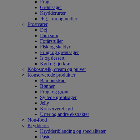
Frugt
Grøntsager
Krydderurter
Æg, tofu og nudler
Frostvarer
Dej
Dim sum
Forårsruller
Fisk og skaldyr
Frugt og grøntsager
Is og dessert
Kød og fjerkræ
Kokosmælk, cream og pulver
Konserverede produkter
Bambusskud
Bønner
Frugt og grønt
Syltede grøntsager
Jelly
Konserveret kød
Urter og andre ekstrakter
Non-food
Krydderier
Krydderiblanding og specialiteter
Paste