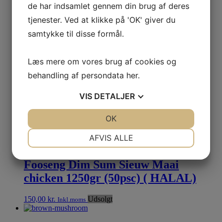
de har indsamlet gennem din brug af deres
tjenester. Ved at klikke på 'OK' giver du
Fooseng Dim Sum Sieuw Maai Pork
samtykke til disse formål.
1300gr ( 50psc)
Læs mere om vores brug af cookies og
150,00
kr.
Udsolgt
Inkl.moms
behandling af persondata
her
.
Fooseng Chicken Samosa 1450gr
VIS
DETALJER
185,00
kr.
Inkl.moms
JA
NEJ
OK
JA
NEJ
NØDVENDIGE
PRÆFERENCER
Læg i kurv
AFVIS ALLE
JA
NEJ
JA
NEJ
Fooseng Dim Sum Sieuw Maai
MARKETING
STATISTIK
chicken 1250gr (50psc) ( HALAL)
150,00
kr.
Udsolgt
Inkl.moms