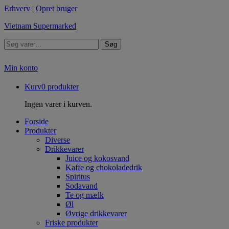
Erhverv
|
Opret bruger
Vietnam Supermarked
Søg
Min konto
Kurv
0
produkter
Ingen varer i kurven.
Forside
Produkter
Diverse
Drikkevarer
Juice og kokosvand
Kaffe og chokoladedrik
Spiritus
Sodavand
Te og mælk
Øl
Øvrige drikkevarer
Friske produkter