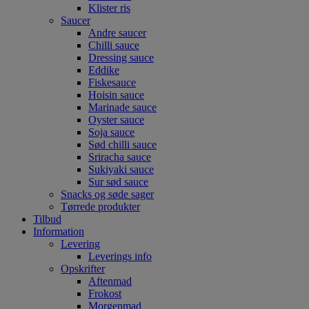
Klister ris
Saucer
Andre saucer
Chilli sauce
Dressing sauce
Eddike
Fiskesauce
Hoisin sauce
Marinade sauce
Oyster sauce
Soja sauce
Sød chilli sauce
Sriracha sauce
Sukiyaki sauce
Sur sød sauce
Snacks og søde sager
Tørrede produkter
Tilbud
Information
Levering
Leverings info
Opskrifter
Aftenmad
Frokost
Morgenmad