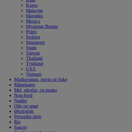
Korea
Malaysia
Marokko
Mexico
Myanmar Burma
Polen
Serbien
Singapore
Spain
Taiwan
Thailand
Tyskland
USA
Vietnam
Madlavnings, risvin og Sake
Månekager
Mel, stivelse, og panko
Non-food
Nudler
Olie og smør
Økologisk
Personlig pleje
Ris
Saucer