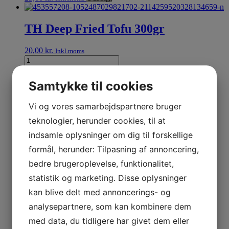
TH Deep Fried Tofu 300gr
20,00
kr.
Inkl.moms
Læg i kurv
Samtykke til cookies
Fooseng Vegetarian Spring rolls 1,6
Vi og vores samarbejdspartnere bruger
kg (40pcs)
teknologier, herunder cookies, til at
indsamle oplysninger om dig til forskellige
175,00
kr.
Inkl.moms
formål, herunder: Tilpasning af annoncering,
Læg i kurv
bedre brugeroplevelse, funktionalitet,
statistik og marketing. Disse oplysninger
Elif Sunflower Oil 1ltr
kan blive delt med annoncerings- og
analysepartnere, som kan kombinere dem
22,00
kr.
Inkl.moms
med data, du tidligere har givet dem eller
Læg i kurv