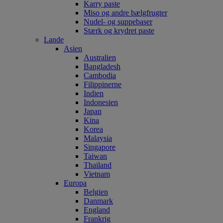
Karry paste
Miso og andre bælgfrugter
Nudel- og suppebaser
Stærk og krydret paste
Lande
Asien
Australien
Bangladesh
Cambodia
Filippinerne
Indien
Indonesien
Japan
Kina
Korea
Malaysia
Singapore
Taiwan
Thailand
Vietnam
Europa
Belgien
Danmark
England
Frankrig