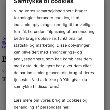
Samtykke til cookies
Teknisk Info
Job
Vi og vores samarbejdspartnere bruger
Om os
Kontakt os
teknologier, herunder cookies, til at
Stop Vores Madspild
indsamle oplysninger om dig til forskellige
Favoritter
0
formål, herunder: Tilpasning af annoncering,
bedre brugeroplevelse, funktionalitet,
Telefon nr. 32 84 71 15.
Skriv email
statistik og marketing. Disse oplysninger
Forside
/
Ris
/ Basmati ris
kan blive delt med annoncerings- og
Basmati ris
analysepartnere, som kan kombinere dem
med data, du tidligere har givet dem eller
Viser alle 3 resultater
de har indsamlet gennem din brug af deres
tjenester. Ved at klikke på 'OK' giver du
samtykke til disse formål.
India Gate Premium Basmati Rice
Læs mere om vores brug af cookies og
5kg
behandling af persondata
her
.