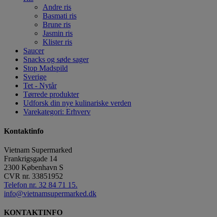
Andre ris
Basmati ris
Brune ris
Jasmin ris
Klister ris
Saucer
Snacks og søde sager
Stop Madspild
Sverige
Tet - Nytår
Tørrede produkter
Udforsk din nye kulinariske verden
Varekategori: Erhverv
Kontaktinfo
Vietnam Supermarked
Frankrigsgade 14
2300
København S
CVR nr.
33851952
Telefon nr. 32 84 71 15.
info@vietnamsupermarked.dk
KONTAKTINFO