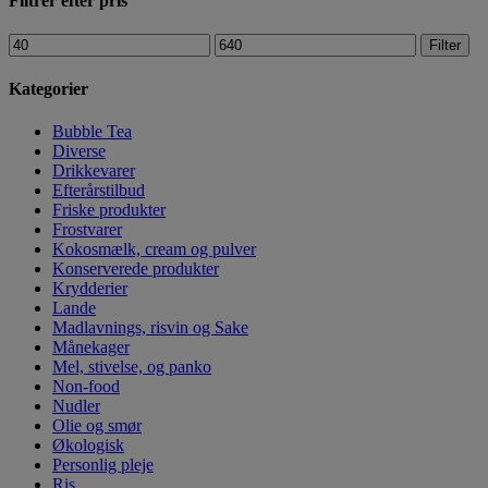
Filtrer efter pris
Filter
Kategorier
Bubble Tea
Diverse
Drikkevarer
Efterårstilbud
Friske produkter
Frostvarer
Kokosmælk, cream og pulver
Konserverede produkter
Krydderier
Lande
Madlavnings, risvin og Sake
Månekager
Mel, stivelse, og panko
Non-food
Nudler
Olie og smør
Økologisk
Personlig pleje
Ris