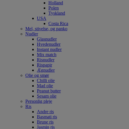
Holland
Polen
Tyskland
USA
Costa Rica
Mel, stivelse, og panko
Nudler
Glasnudler
Hvedenudler
Instant nudler
Mix match
Risnudler
Rispapir
Ægnudler
Olie og smør
Chilli olie
Mad olie
Peanut butter
Sesam olie
Personlig pleje
Ris
Andre ris
Basmati ris
Brune ris
Jasmin ris