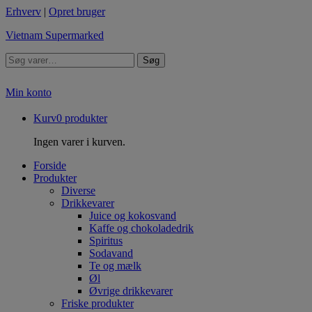
Erhverv
|
Opret bruger
Vietnam Supermarked
Søg
Min konto
Kurv
0
produkter
Ingen varer i kurven.
Forside
Produkter
Diverse
Drikkevarer
Juice og kokosvand
Kaffe og chokoladedrik
Spiritus
Sodavand
Te og mælk
Øl
Øvrige drikkevarer
Friske produkter