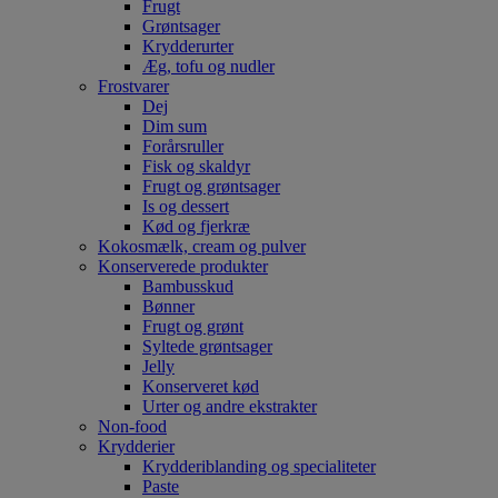
Frugt
Grøntsager
Krydderurter
Æg, tofu og nudler
Frostvarer
Dej
Dim sum
Forårsruller
Fisk og skaldyr
Frugt og grøntsager
Is og dessert
Kød og fjerkræ
Kokosmælk, cream og pulver
Konserverede produkter
Bambusskud
Bønner
Frugt og grønt
Syltede grøntsager
Jelly
Konserveret kød
Urter og andre ekstrakter
Non-food
Krydderier
Krydderiblanding og specialiteter
Paste