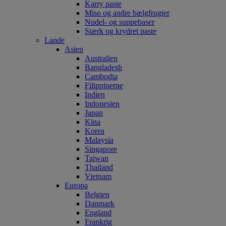
Karry paste
Miso og andre bælgfrugter
Nudel- og suppebaser
Stærk og krydret paste
Lande
Asien
Australien
Bangladesh
Cambodia
Filippinerne
Indien
Indonesien
Japan
Kina
Korea
Malaysia
Singapore
Taiwan
Thailand
Vietnam
Europa
Belgien
Danmark
England
Frankrig