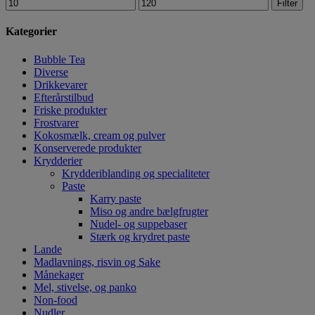
Filter
Kategorier
Bubble Tea
Diverse
Drikkevarer
Efterårstilbud
Friske produkter
Frostvarer
Kokosmælk, cream og pulver
Konserverede produkter
Krydderier
Krydderiblanding og specialiteter
Paste
Karry paste
Miso og andre bælgfrugter
Nudel- og suppebaser
Stærk og krydret paste
Lande
Madlavnings, risvin og Sake
Månekager
Mel, stivelse, og panko
Non-food
Nudler