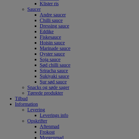
Klister ris
Saucer
Andre saucer
Chilli sauce
Dressing sauce
Eddike
Fiskesauce
Hoisin sauce
Marinade sauce
Oyster sauce
Soja sauce
Sød chilli sauce
Sriracha sauce
Sukiyaki sauce
Sur sød sauce
Snacks og søde sager
Tørrede produkter
Tilbud
Information
Levering
Leverings info
Opskrifter
Aftenmad
Frokost
Morgenmad