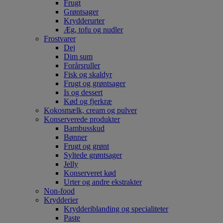
Frugt
Grøntsager
Krydderurter
Æg, tofu og nudler
Frostvarer
Dej
Dim sum
Forårsruller
Fisk og skaldyr
Frugt og grøntsager
Is og dessert
Kød og fjerkræ
Kokosmælk, cream og pulver
Konserverede produkter
Bambusskud
Bønner
Frugt og grønt
Syltede grøntsager
Jelly
Konserveret kød
Urter og andre ekstrakter
Non-food
Krydderier
Krydderiblanding og specialiteter
Paste