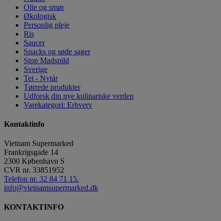
Olie og smør
Økologisk
Personlig pleje
Ris
Saucer
Snacks og søde sager
Stop Madspild
Sverige
Tet - Nytår
Tørrede produkter
Udforsk din nye kulinariske verden
Varekategori: Erhverv
Kontaktinfo
Vietnam Supermarked
Frankrigsgade 14
2300
København S
CVR nr.
33851952
Telefon nr. 32 84 71 15.
info@vietnamsupermarked.dk
KONTAKTINFO