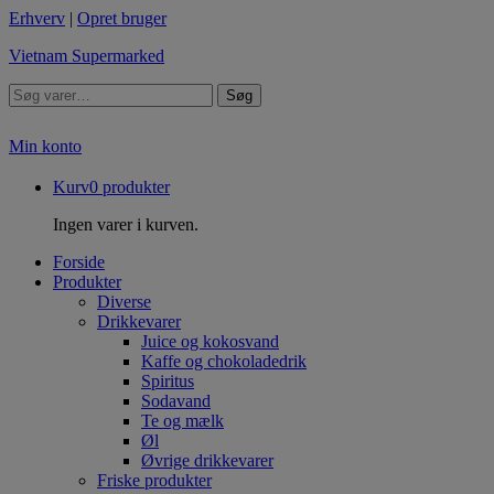
Erhverv
|
Opret bruger
Vietnam Supermarked
Søg
Min konto
Kurv
0
produkter
Ingen varer i kurven.
Forside
Produkter
Diverse
Drikkevarer
Juice og kokosvand
Kaffe og chokoladedrik
Spiritus
Sodavand
Te og mælk
Øl
Øvrige drikkevarer
Friske produkter