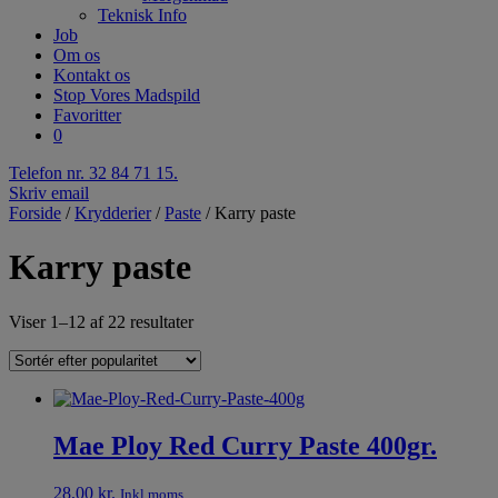
Teknisk Info
Job
Om os
Kontakt os
Stop Vores Madspild
Favoritter
0
Telefon nr. 32 84 71 15.
Skriv email
Forside
/
Krydderier
/
Paste
/ Karry paste
Karry paste
Viser 1–12 af 22 resultater
Mae Ploy Red Curry Paste 400gr.
28,00
kr.
Inkl.moms