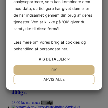
analysepartnere, som kan kombinere dem
Læg i kurv
med data, du tidligere har givet dem eller
de har indsamlet gennem din brug af deres
Mae Ploy Green Curry Paste 400gr.
tjenester. Ved at klikke på 'OK' giver du
28,00
kr.
Inkl.moms
samtykke til disse formål.
Læg i kurv
Læs mere om vores brug af cookies og
behandling af persondata
her
.
Nittaya Green Curry Paste 1kg.
VIS
DETALJER
85,00
kr.
Inkl.moms
JA
NEJ
OK
JA
NEJ
Læg i kurv
NØDVENDIGE
PRÆFERENCER
AFVIS ALLE
Mae Ploy Massaman Curry Paste
JA
NEJ
JA
NEJ
400gr.
MARKETING
STATISTIK
28,00
kr.
Udsolgt
Inkl.moms