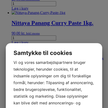
Læg i kurv
Nittaya Panang Curry Paste 1kg.
90,00
kr.
Inkl.moms
Læg i kurv
Samtykke til cookies
Mae Ploy Panang Curry Paste 400gr.
Vi og vores samarbejdspartnere bruger
28,00
kr.
Inkl.moms
teknologier, herunder cookies, til at
indsamle oplysninger om dig til forskellige
Læg i kurv
formål, herunder: Tilpasning af annoncering,
bedre brugeroplevelse, funktionalitet,
Nittaya Red Curry Paste 1kg
statistik og marketing. Disse oplysninger
85,00
kr.
Inkl.moms
kan blive delt med annoncerings- og