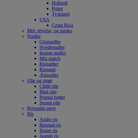
Holland
Polen
Tyskland
USA
Costa Rica
Mel, stivelse, og panko
Nudler
Glasnudler
Hvedenudler
Instant nudler
Mix match
Risnudler
Rispapir
Ægnudler
Olie og smør
Chilli olie
Mad olie
Peanut butter
Sesam olie
Personlig pleje
Ris
Andre ris
Basmati ris
Brune ris
Jasmin ris