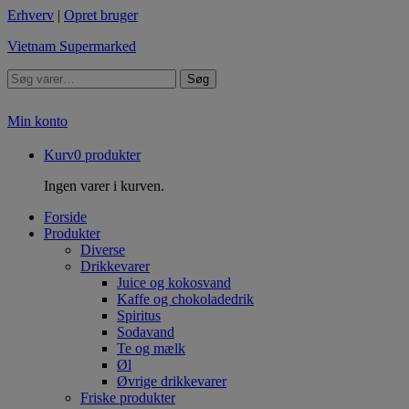
Erhverv
|
Opret bruger
Vietnam Supermarked
Søg
Min konto
Kurv
0
produkter
Ingen varer i kurven.
Forside
Produkter
Diverse
Drikkevarer
Juice og kokosvand
Kaffe og chokoladedrik
Spiritus
Sodavand
Te og mælk
Øl
Øvrige drikkevarer
Friske produkter