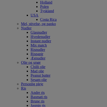
Holland
Polen
Tyskland
USA
Costa Rica
Mel, stivelse, og panko
Nudler
Glasnudler
Hvedenudler
Instant nudler
Mix match
Risnudler
Rispapir
Ægnudler
Olie og smør
Chilli olie
Mad olie
Peanut butter
Sesam olie
Personlig pleje
Ris
Andre ris
Basmati ris
Brune ris
Jasmin ris