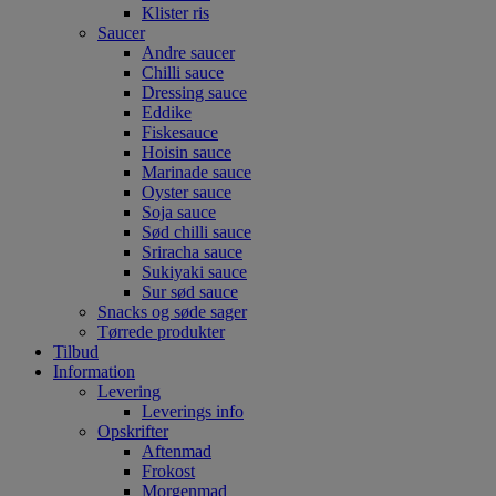
Klister ris
Saucer
Andre saucer
Chilli sauce
Dressing sauce
Eddike
Fiskesauce
Hoisin sauce
Marinade sauce
Oyster sauce
Soja sauce
Sød chilli sauce
Sriracha sauce
Sukiyaki sauce
Sur sød sauce
Snacks og søde sager
Tørrede produkter
Tilbud
Information
Levering
Leverings info
Opskrifter
Aftenmad
Frokost
Morgenmad