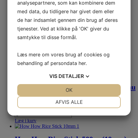
analysepartnere, som kan kombinere dem
med data, du tidligere har givet dem eller
Læg i kurv
de har indsamlet gennem din brug af deres
tjenester. Ved at klikke på 'OK' giver du
Yum Yum Instant Noodles Shrimp
Flavour 60gr
samtykke til disse formål.
6,00
kr.
Inkl.moms
Læs mere om vores brug af cookies og
behandling af persondata
her
.
Læg i kurv
Stop
Madspild
Bedst før: 12-06-2025
VIS
DETALJER
SMS-Acecook Instant Noodles Mi Lau
JA
NEJ
OK
JA
NEJ
Thai Shrimp Flavour 78gr
NØDVENDIGE
PRÆFERENCER
AFVIS ALLE
6,00
kr.
3,00
kr.
Inkl.moms
Inkl.moms
JA
NEJ
JA
NEJ
Læg i kurv
MARKETING
STATISTIK