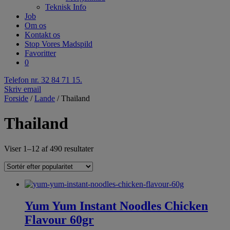
Teknisk Info
Job
Om os
Kontakt os
Stop Vores Madspild
Favoritter
0
Telefon nr. 32 84 71 15.
Skriv email
Forside
/
Lande
/ Thailand
Thailand
Viser 1–12 af 490 resultater
Yum Yum Instant Noodles Chicken
Flavour 60gr