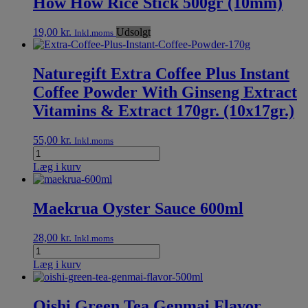
How How Rice Stick 500gr (10mm)
19,00
kr.
Udsolgt
Inkl.moms
Naturegift Extra Coffee Plus Instant
Coffee Powder With Ginseng Extract
Vitamins & Extract 170gr. (10x17gr.)
55,00
kr.
Inkl.moms
Læg i kurv
Maekrua Oyster Sauce 600ml
28,00
kr.
Inkl.moms
Læg i kurv
Oishi Green Tea Genmai Flavor