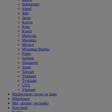
Indonesien
Irland
Italy
Japan
Kenya
Kina
Korea
Malaysia
Marokko
Mexico
Myanmar Burma
Polen
Serbien
Singapore
Spain
Taiwan
Thailand
Tyskland
USA
Vietnam
Madlavnings, risvin og Sake
Månekager
Mel, stivelse, og panko
Non-food