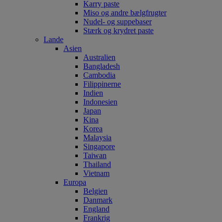
Karry paste
Miso og andre bælgfrugter
Nudel- og suppebaser
Stærk og krydret paste
Lande
Asien
Australien
Bangladesh
Cambodia
Filippinerne
Indien
Indonesien
Japan
Kina
Korea
Malaysia
Singapore
Taiwan
Thailand
Vietnam
Europa
Belgien
Danmark
England
Frankrig