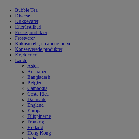
Bubble Tea
Diverse
Drikkevarer
Efterårstilbud
Friske produkter
Frostvarer
Kokosmælk, cream og pulver
Konserverede produkter
Krydderier
Lande
Asien
Australien
Bangladesh
Belgien
Cambodia
Costa Rica
Danmark
England
Europa
Filippinerne
Frankrig
Holland
Hong Kong
Indien