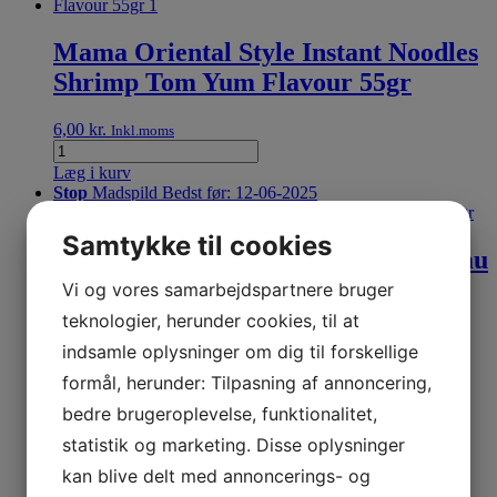
Mama Oriental Style Instant Noodles
Shrimp Tom Yum Flavour 55gr
6,00
kr.
Inkl.moms
Læg i kurv
Stop
Madspild
Bedst før: 12-06-2025
Samtykke til cookies
SMS-Acecook Instant Noodles Mi Lau
Thai Chicken Flavour 78gr
Vi og vores samarbejdspartnere bruger
teknologier, herunder cookies, til at
5,00
kr.
3,00
kr.
Inkl.moms
Inkl.moms
indsamle oplysninger om dig til forskellige
Læg i kurv
formål, herunder: Tilpasning af annoncering,
bedre brugeroplevelse, funktionalitet,
How How Rice Stick 500gr (5mm)
statistik og marketing. Disse oplysninger
kan blive delt med annoncerings- og
19,00
kr.
Inkl.moms