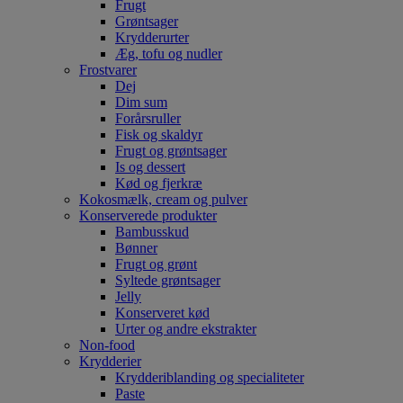
Frugt
Grøntsager
Krydderurter
Æg, tofu og nudler
Frostvarer
Dej
Dim sum
Forårsruller
Fisk og skaldyr
Frugt og grøntsager
Is og dessert
Kød og fjerkræ
Kokosmælk, cream og pulver
Konserverede produkter
Bambusskud
Bønner
Frugt og grønt
Syltede grøntsager
Jelly
Konserveret kød
Urter og andre ekstrakter
Non-food
Krydderier
Krydderiblanding og specialiteter
Paste