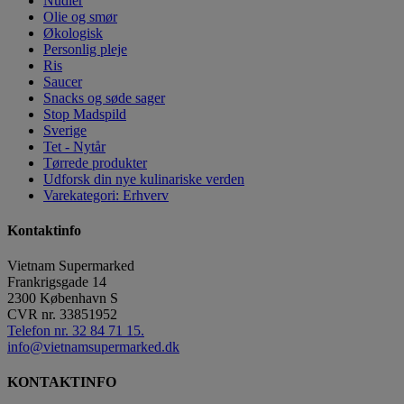
Nudler
Olie og smør
Økologisk
Personlig pleje
Ris
Saucer
Snacks og søde sager
Stop Madspild
Sverige
Tet - Nytår
Tørrede produkter
Udforsk din nye kulinariske verden
Varekategori: Erhverv
Kontaktinfo
Vietnam Supermarked
Frankrigsgade 14
2300
København S
CVR nr.
33851952
Telefon nr. 32 84 71 15.
info@vietnamsupermarked.dk
KONTAKTINFO