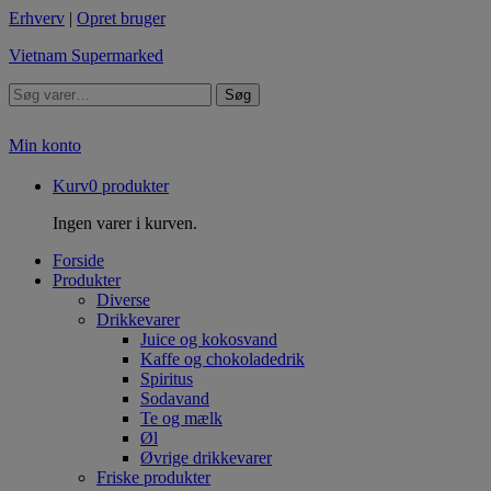
Erhverv
|
Opret bruger
Vietnam Supermarked
Søg
Min konto
Kurv
0
produkter
Ingen varer i kurven.
Forside
Produkter
Diverse
Drikkevarer
Juice og kokosvand
Kaffe og chokoladedrik
Spiritus
Sodavand
Te og mælk
Øl
Øvrige drikkevarer
Friske produkter