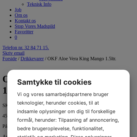
Teknisk Info
Job
Om os
Kontakt os
Stop Vores Madspild
Favoritter
0
Telefon nr. 32 84 71 15.
Skriv email
Forside
/
Drikkevarer
/ OKF Aloe Vera King Mango 1.5ltr.
OKF Aloe Vera King Mango
Samtykke til cookies
1.5ltr.
Vi og vores samarbejdspartnere bruger
teknologier, herunder cookies, til at
SKU: 407008
indsamle oplysninger om dig til forskellige
45,00
kr.
Inkl.moms
formål, herunder: Tilpasning af annoncering,
På lager
bedre brugeroplevelse, funktionalitet,
statistik og marketing. Disse oplysninger
Antal: