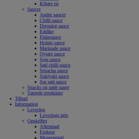
Klister ris
Saucer
Andre saucer
Chilli sauce
Dressing sauce
Eddike
Fiskesauce
Hoisin sauce
Marinade sauce
Oyster sauce
Soja sauce
Sød chilli sauce
Sriracha sauce
Sukiyaki sauce
Sur sød sauce
Snacks og søde sager
Tørrede produkter
Tilbud
Information
Levering
Leverings info
Opskrifter
Aftenmad
Frokost
Morgenmad