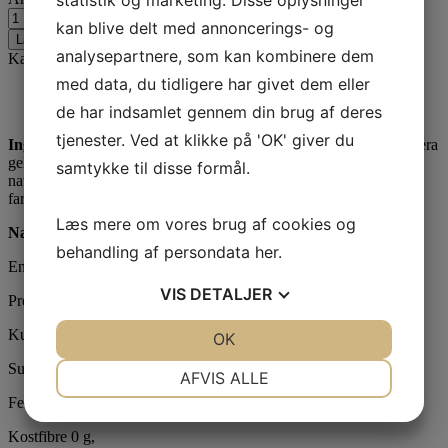
kan blive delt med annoncerings- og
Læg i kurv
analysepartnere, som kan kombinere dem
Kategorier:
Drikkevarer
,
Korea
,
Øvrige drikkevarer
med data, du tidligere har givet dem eller
Beskrivelse
de har indsamlet gennem din brug af deres
Yderligere information
tjenester. Ved at klikke på 'OK' giver du
Ingredienser:
Vand, økologisk aloe vera gelpulver (18%), aloe vera
gel (9%), fruktose, aloe vera juice (3%), citronsyre, calciumlactat,
samtykke til disse formål.
naturlig mangosmag, C-vitamin, gellangummi, natriumcitrat,
farvestof (beta-caroten [E160a]), anthocyaniner [E163].
Læs mere om vores brug af cookies og
Næringsværdi 100 g pr.
behandling af persondata
her
.
Energi 146 kJ/35 kcal,
VIS
DETALJER
Protein 0 g,
Kulhydrat 9 g,
JA
NEJ
OK
JA
NEJ
NØDVENDIGE
PRÆFERENCER
Sukkerarter 8 g,
AFVIS ALLE
Fedt 0 g,
JA
NEJ
JA
NEJ
Kostfibre 0 g,
MARKETING
STATISTIK