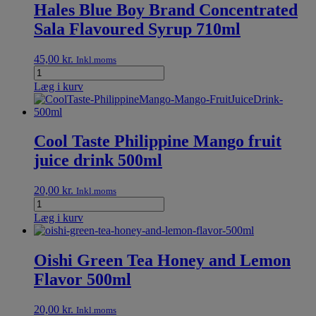
Hales Blue Boy Brand Concentrated
Sala Flavoured Syrup 710ml
45,00
kr.
Inkl.moms
Læg i kurv
Cool Taste Philippine Mango fruit
juice drink 500ml
20,00
kr.
Inkl.moms
Læg i kurv
Oishi Green Tea Honey and Lemon
Flavor 500ml
20,00
kr.
Inkl.moms