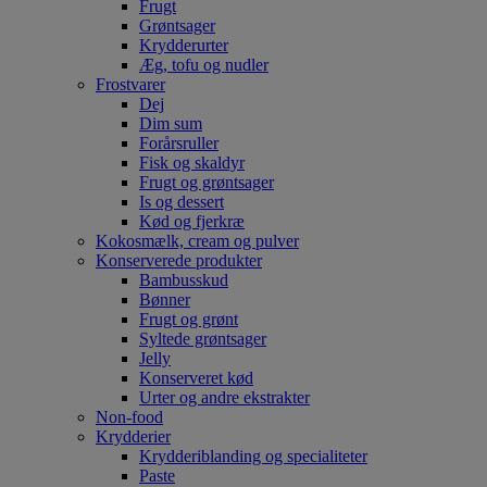
Frugt
Grøntsager
Krydderurter
Æg, tofu og nudler
Frostvarer
Dej
Dim sum
Forårsruller
Fisk og skaldyr
Frugt og grøntsager
Is og dessert
Kød og fjerkræ
Kokosmælk, cream og pulver
Konserverede produkter
Bambusskud
Bønner
Frugt og grønt
Syltede grøntsager
Jelly
Konserveret kød
Urter og andre ekstrakter
Non-food
Krydderier
Krydderiblanding og specialiteter
Paste