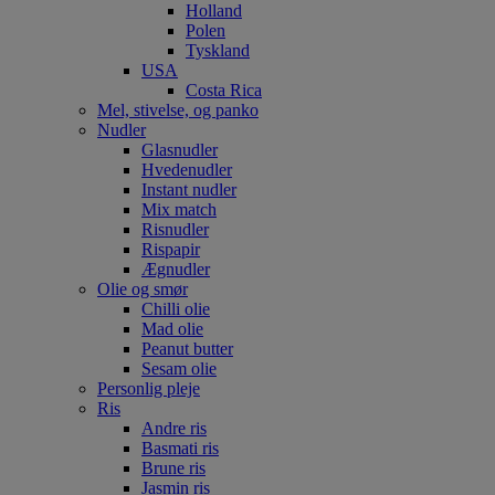
Holland
Polen
Tyskland
USA
Costa Rica
Mel, stivelse, og panko
Nudler
Glasnudler
Hvedenudler
Instant nudler
Mix match
Risnudler
Rispapir
Ægnudler
Olie og smør
Chilli olie
Mad olie
Peanut butter
Sesam olie
Personlig pleje
Ris
Andre ris
Basmati ris
Brune ris
Jasmin ris