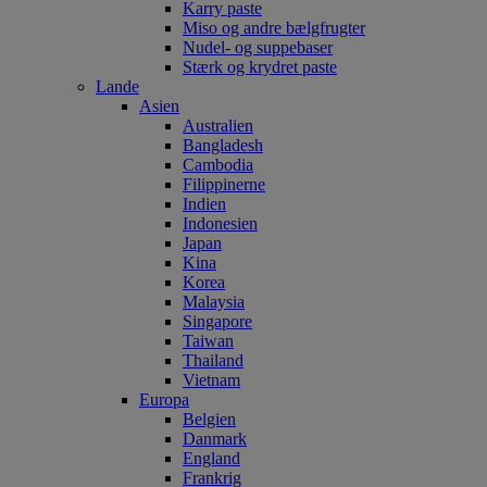
Karry paste
Miso og andre bælgfrugter
Nudel- og suppebaser
Stærk og krydret paste
Lande
Asien
Australien
Bangladesh
Cambodia
Filippinerne
Indien
Indonesien
Japan
Kina
Korea
Malaysia
Singapore
Taiwan
Thailand
Vietnam
Europa
Belgien
Danmark
England
Frankrig