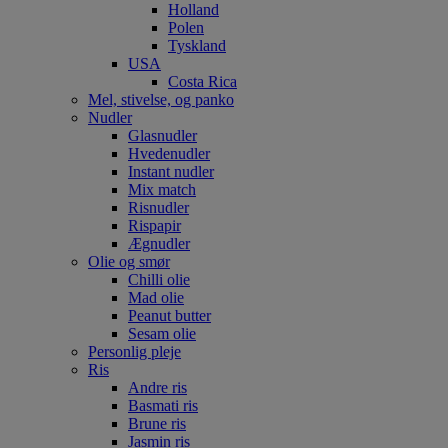
Holland
Polen
Tyskland
USA
Costa Rica
Mel, stivelse, og panko
Nudler
Glasnudler
Hvedenudler
Instant nudler
Mix match
Risnudler
Rispapir
Ægnudler
Olie og smør
Chilli olie
Mad olie
Peanut butter
Sesam olie
Personlig pleje
Ris
Andre ris
Basmati ris
Brune ris
Jasmin ris