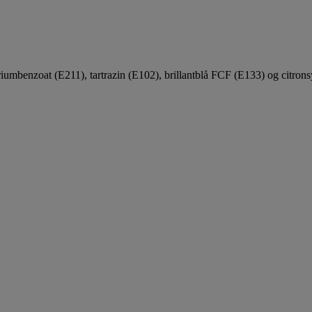
mbenzoat (E211), tartrazin (E102), brillantblå FCF (E133) og citron