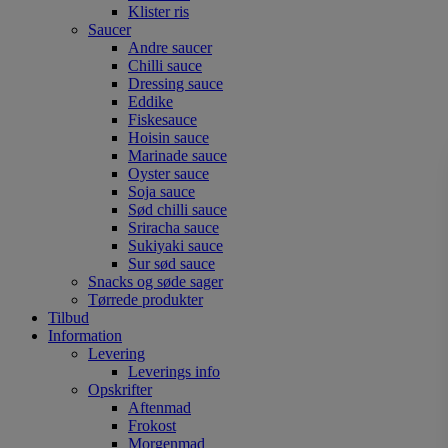
Klister ris
Saucer
Andre saucer
Chilli sauce
Dressing sauce
Eddike
Fiskesauce
Hoisin sauce
Marinade sauce
Oyster sauce
Soja sauce
Sød chilli sauce
Sriracha sauce
Sukiyaki sauce
Sur sød sauce
Snacks og søde sager
Tørrede produkter
Tilbud
Information
Levering
Leverings info
Opskrifter
Aftenmad
Frokost
Morgenmad