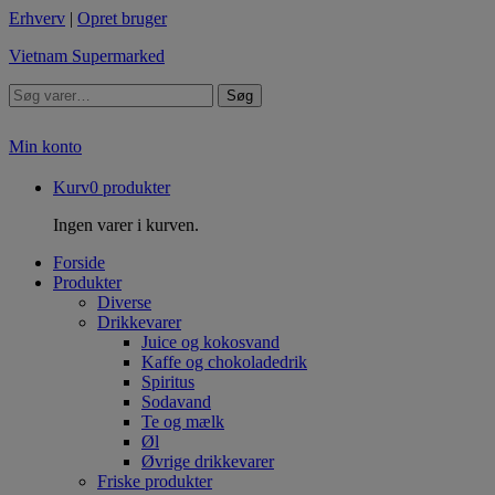
Erhverv
|
Opret bruger
Vietnam Supermarked
Søg
Min konto
Kurv
0
produkter
Ingen varer i kurven.
Forside
Produkter
Diverse
Drikkevarer
Juice og kokosvand
Kaffe og chokoladedrik
Spiritus
Sodavand
Te og mælk
Øl
Øvrige drikkevarer
Friske produkter