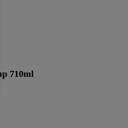
up 710ml