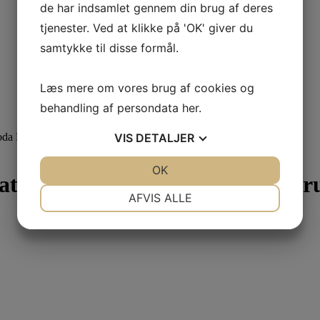
de har indsamlet gennem din brug af deres
tjenester. Ved at klikke på 'OK' giver du
samtykke til disse formål.
Læs mere om vores brug af cookies og
behandling af persondata
her
.
oda Flavoured Syrup 710ml
VIS
DETALJER
JA
NEJ
OK
JA
NEJ
rated Cream Soda Flavoured Syr
NØDVENDIGE
PRÆFERENCER
AFVIS ALLE
JA
NEJ
JA
NEJ
MARKETING
STATISTIK