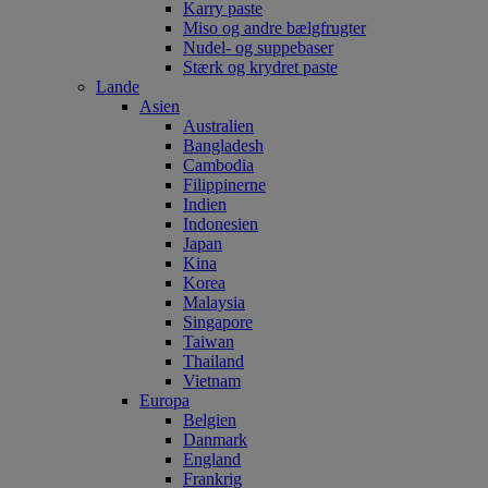
Karry paste
Miso og andre bælgfrugter
Nudel- og suppebaser
Stærk og krydret paste
Lande
Asien
Australien
Bangladesh
Cambodia
Filippinerne
Indien
Indonesien
Japan
Kina
Korea
Malaysia
Singapore
Taiwan
Thailand
Vietnam
Europa
Belgien
Danmark
England
Frankrig