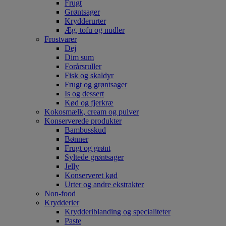
Frugt
Grøntsager
Krydderurter
Æg, tofu og nudler
Frostvarer
Dej
Dim sum
Forårsruller
Fisk og skaldyr
Frugt og grøntsager
Is og dessert
Kød og fjerkræ
Kokosmælk, cream og pulver
Konserverede produkter
Bambusskud
Bønner
Frugt og grønt
Syltede grøntsager
Jelly
Konserveret kød
Urter og andre ekstrakter
Non-food
Krydderier
Krydderiblanding og specialiteter
Paste