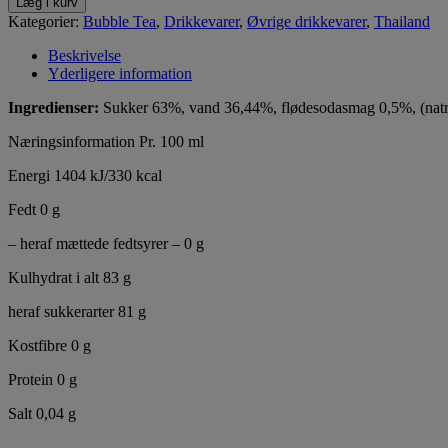
Læg i kurv
Kategorier:
Bubble Tea
,
Drikkevarer
,
Øvrige drikkevarer
,
Thailand
Beskrivelse
Yderligere information
Ingredienser:
Sukker 63%, vand 36,44%, flødesodasmag 0,5%, (natriu
Næringsinformation Pr. 100 ml
Energi 1404 kJ/330 kcal
Fedt 0 g
– heraf mættede fedtsyrer – 0 g
Kulhydrat i alt 83 g
heraf sukkerarter 81 g
Kostfibre 0 g
Protein 0 g
Salt 0,04 g