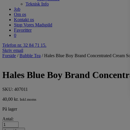
Teknisk Info
Job
Om os
Kontakt os
Stop Vores Madspild
Favoritter
0
Telefon nr. 32 84 71 15.
Skriv email
Forside
/
Bubble Tea
/ Hales Blue Boy Brand Concentrated Cream S
Hales Blue Boy Brand Concent
SKU: 407011
40,00
kr.
Inkl.moms
På lager
Antal: