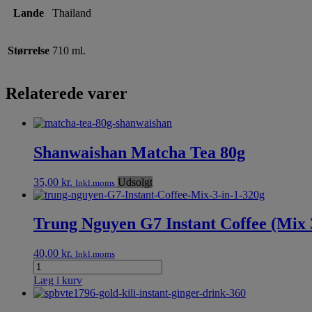
Lande
Thailand
Størrelse
710 ml.
Relaterede varer
Shanwaishan Matcha Tea 80g
35,00
kr.
Udsolgt
Inkl.moms
Trung Nguyen G7 Instant Coffee (Mix 3 
40,00
kr.
Inkl.moms
Læg i kurv