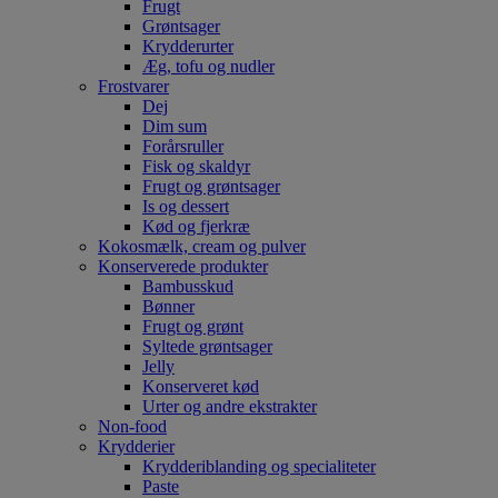
Frugt
Grøntsager
Krydderurter
Æg, tofu og nudler
Frostvarer
Dej
Dim sum
Forårsruller
Fisk og skaldyr
Frugt og grøntsager
Is og dessert
Kød og fjerkræ
Kokosmælk, cream og pulver
Konserverede produkter
Bambusskud
Bønner
Frugt og grønt
Syltede grøntsager
Jelly
Konserveret kød
Urter og andre ekstrakter
Non-food
Krydderier
Krydderiblanding og specialiteter
Paste