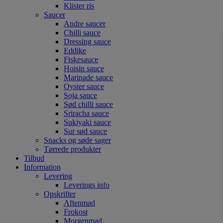
Klister ris
Saucer
Andre saucer
Chilli sauce
Dressing sauce
Eddike
Fiskesauce
Hoisin sauce
Marinade sauce
Oyster sauce
Soja sauce
Sød chilli sauce
Sriracha sauce
Sukiyaki sauce
Sur sød sauce
Snacks og søde sager
Tørrede produkter
Tilbud
Information
Levering
Leverings info
Opskrifter
Aftenmad
Frokost
Morgenmad