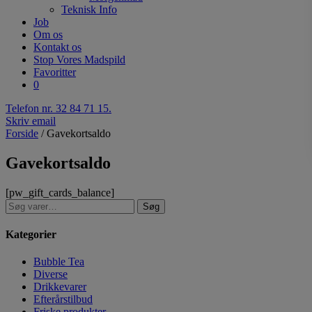
Teknisk Info
Job
Om os
Kontakt os
Stop Vores Madspild
Favoritter
0
Telefon nr. 32 84 71 15.
Skriv email
Forside
/ Gavekortsaldo
Gavekortsaldo
[pw_gift_cards_balance]
Søg
Kategorier
Bubble Tea
Diverse
Drikkevarer
Efterårstilbud
Friske produkter