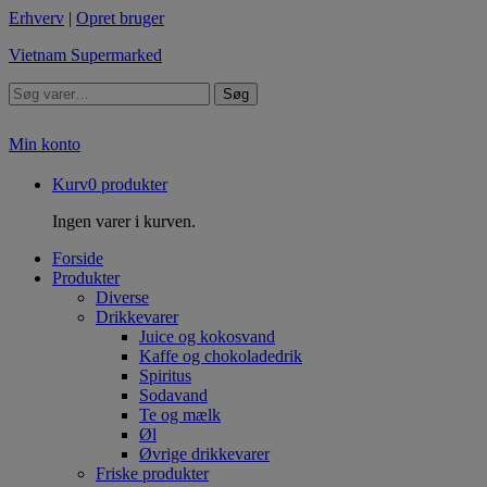
Erhverv
|
Opret bruger
Vietnam Supermarked
Søg
Min konto
Kurv
0
produkter
Ingen varer i kurven.
Forside
Produkter
Diverse
Drikkevarer
Juice og kokosvand
Kaffe og chokoladedrik
Spiritus
Sodavand
Te og mælk
Øl
Øvrige drikkevarer
Friske produkter