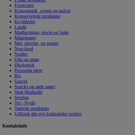
Frostvarer
Kokosmælk, cream og pulver
Konserverede produkter
Krydderier
Lande
Madlavnings, risvin og Sake
Månekager
Mel, stivelse, og panko
Non-food
Nudler
Olie og smør
Økologisk
Personlig pleje
Ris
Saucer
Snacks og søde sager
Stop Madspild
Sverige
Tet - Nytår
Tørrede produkter
Udforsk din nye kulinariske verden
Kontaktinfo