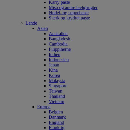
Karry paste
Miso og andre bælgfrugter
Nudel- og suppebaser
Stærk og krydret paste
Lande
Asien
Australien
Bangladesh
Cambodia
Filippinerne
Indien
Indonesien
Japan
Kina
Korea
Malaysia
Singapore
Taiwan
Thailand
Vietnam
Europa
Belgien
Danmark
England
Frankrig