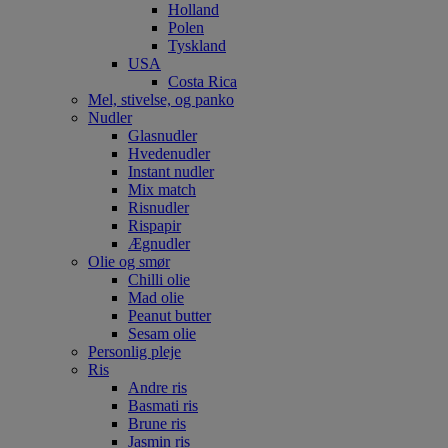
Holland
Polen
Tyskland
USA
Costa Rica
Mel, stivelse, og panko
Nudler
Glasnudler
Hvedenudler
Instant nudler
Mix match
Risnudler
Rispapir
Ægnudler
Olie og smør
Chilli olie
Mad olie
Peanut butter
Sesam olie
Personlig pleje
Ris
Andre ris
Basmati ris
Brune ris
Jasmin ris