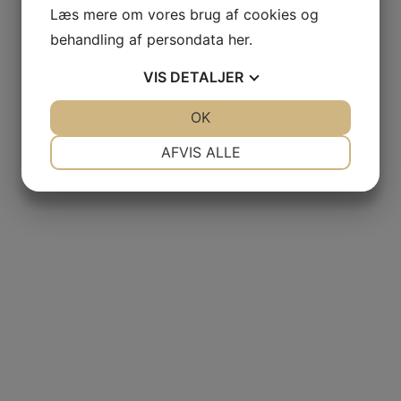
Læs mere om vores brug af cookies og
behandling af persondata
her
.
VIS
DETALJER
JA
NEJ
OK
JA
NEJ
NØDVENDIGE
PRÆFERENCER
AFVIS ALLE
JA
NEJ
JA
NEJ
MARKETING
STATISTIK