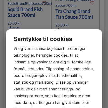
Squid Brand Fish
Tra Chang Brand
Sauce 700ml
Fish Sauce 700ml
25,00
kr.
25,00
kr.
Inkl.moms
Inkl.moms
Samtykke til cookies
UDSOLGT
LÆG I KURV
Vi og vores samarbejdspartnere bruger
teknologier, herunder cookies, til at
indsamle oplysninger om dig til forskellige
formål, herunder: Tilpasning af annoncering,
Tiparos Fish Sauce
bedre brugeroplevelse, funktionalitet,
700ml
statistik og marketing. Disse oplysninger
25,00
kr.
kan blive delt med annoncerings- og
Inkl.moms
analysepartnere, som kan kombinere dem
med data, du tidligere har givet dem eller
LÆG I KURV