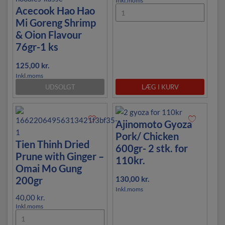
Inkl.moms
Acecook Hao Hao
Mi Goreng Shrimp
& Oion Flavour
76gr-1 ks
125,00
kr.
Inkl.moms
UDSOLGT
LÆG I KURV
Ajinomoto Gyoza
Pork/ Chicken
Tien Thinh Dried
600gr- 2 stk. for
Prune with Ginger –
110kr.
Omai Mo Gung
200gr
130,00
kr.
Inkl.moms
40,00
kr.
Inkl.moms