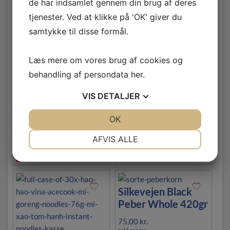
de har indsamlet gennem din brug af deres
tjenester. Ved at klikke på 'OK' giver du
Relaterede varer
samtykke til disse formål.
Mama Instant Rice
Ros Neung
Læs mere om vores brug af cookies og
Porridge with
Seasoning Mixed
behandling af persondata
her
.
Shrimp Tom Yum
Powder chicken
Flavour 90gr
flavour 800gr
VIS
DETALJER
20,00
kr.
60,00
kr.
Inkl.moms
Inkl.moms
JA
NEJ
OK
JA
NEJ
NØDVENDIGE
PRÆFERENCER
AFVIS ALLE
LÆG I KURV
LÆG I KURV
JA
NEJ
JA
NEJ
MARKETING
STATISTIK
Silkevejen Black
Peber Whole 420gr
75,00
kr.